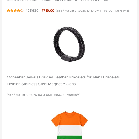
(
425630
)
₹719.00
(as of August 8, 2026 17:19 GMT +05:30 -
More info
)
Moneekar Jewels Braided Leather Bracelets for Mens Bracelets
Fashion Stainless Steel Magnetic Clasp
(as of August 8, 2026 16:13 GMT +05:30 -
More info
)