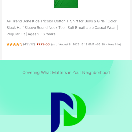
AP Trend Jone Kids Tricolor Cotton T-Shirt for Boys & Girls | Color
Block Half Sleeve Round Neck Tee | Soft Breathable Casual Wear |
Regular Fit | Ages 2-16 Years
(
43512
)
₹279.00
(as of August 8, 2026 16:13 GMT +05:30 -
More info
)
Covering What Matters in Your Neighborhood