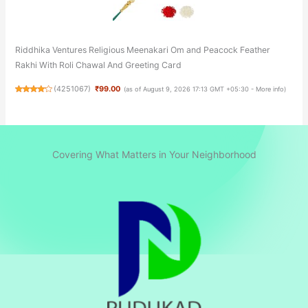
Riddhika Ventures Religious Meenakari Om and Peacock Feather
Rakhi With Roli Chawal And Greeting Card
(
4251067
)
₹99.00
(as of August 9, 2026 17:13 GMT +05:30 -
More info
)
Covering What Matters in Your Neighborhood