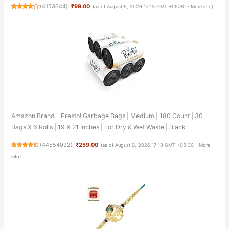
(
4153644
)
₹99.00
(as of August 9, 2026 17:13 GMT +05:30 -
More info
)
Amazon Brand - Presto! Garbage Bags | Medium | 180 Count | 30
Bags X 6 Rolls | 19 X 21 Inches | For Dry & Wet Waste | Black
(
44554092
)
₹259.00
(as of August 9, 2026 17:13 GMT +05:30 -
More
info
)