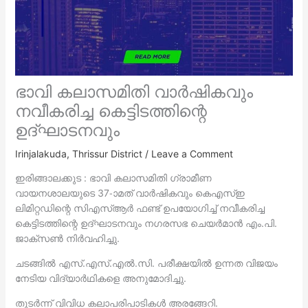
ഭാവി കലാസമിതി വാർഷികവും
നവീകരിച്ച കെട്ടിടത്തിന്റെ
ഉദ്ഘാടനവും
Irinjalakuda
,
Thrissur District
/
Leave a Comment
ഇരിങ്ങാലക്കുട : ഭാവി കലാസമിതി ഗ്രാമീണ
വായനശാലയുടെ 37-ാമത് വാർഷികവും കെഎസ്ഇ
ലിമിറ്റഡിന്റെ സിഎസ്ആർ ഫണ്ട് ഉപയോഗിച്ച് നവീകരിച്ച
കെട്ടിടത്തിന്റെ ഉദ്ഘാടനവും നഗരസഭ ചെയർമാൻ എം.പി.
ജാക്സൺ നിർവഹിച്ചു.
ചടങ്ങിൽ എസ്.എസ്.എൽ.സി. പരീക്ഷയിൽ ഉന്നത വിജയം
നേടിയ വിദ്യാർഥികളെ അനുമോദിച്ചു.
തുടർന്ന് വിവിധ കലാപരിപാടികൾ അരങ്ങേറി.