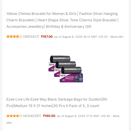
Yellow Chimes Bracelet for Women & Girls | Fashion Silver Hanging
Charm Bracelets | Heart Shape Silver Tone Charms Style Bracelet |
Accessories Jewellery| Birthday & Anniversary Gift
(
3953427
)
₹187.00
(as of August 8, 2026 16:13 GMT +05:30 -
More info
)
Ezee Live Life Ezee Way Black Garbage Bags for Dustbin|90
Pcs|Medium 19 X 21 Inches|30 Pcs X Pack of 3, 3 count
(
42540267
)
₹160.00
(as of August 8, 2026 17:13 GMT +05:30 -
More
info
)