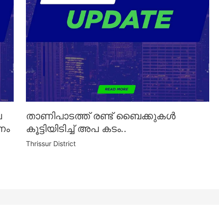
െ
താണിപാടത്ത് രണ്ട് ബൈക്കുകൾ
ണം
കൂട്ടിയിടിച്ച് അപ കടം..
Thrissur District