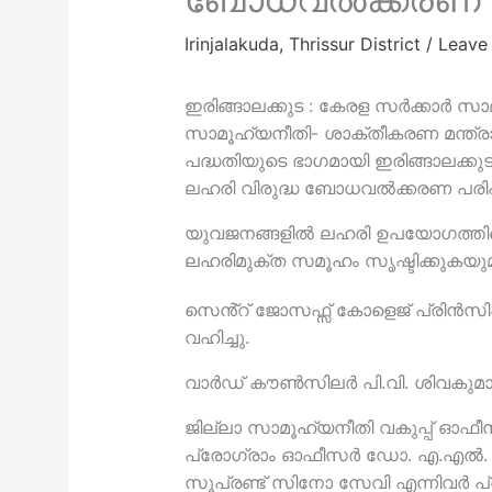
Irinjalakuda
,
Thrissur District
/
Leave
ഇരിങ്ങാലക്കുട : കേരള സർക്കാർ സാമ
സാമൂഹ്യനീതി- ശാക്തീകരണ മന്ത്രാ
പദ്ധതിയുടെ ഭാഗമായി ഇരിങ്ങാലക്കു
ലഹരി വിരുദ്ധ ബോധവൽക്കരണ പരിപാടി
യുവജനങ്ങളിൽ ലഹരി ഉപയോഗത്ത
ലഹരിമുക്ത സമൂഹം സൃഷ്ടിക്കുകയുമ
സെൻ്റ് ജോസഫ്സ് കോളെജ് പ്രിൻസിപ
വഹിച്ചു.
വാർഡ് കൗൺസിലർ പി.വി. ശിവകുമാ
ജില്ലാ സാമൂഹ്യനീതി വകുപ്പ് ഓ
പ്രോഗ്രാം ഓഫീസർ ഡോ. എ.എൽ. മ
സൂപ്രണ്ട് സിനോ സേവി എന്നിവർ പ്ര