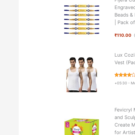
Engraved
Beads & 
| Pack of
₹110.00
Lux Cozi
Vest (Pa
+05:30 -
Mo
Fevicryl 
and Sculp
Create M
for Artis