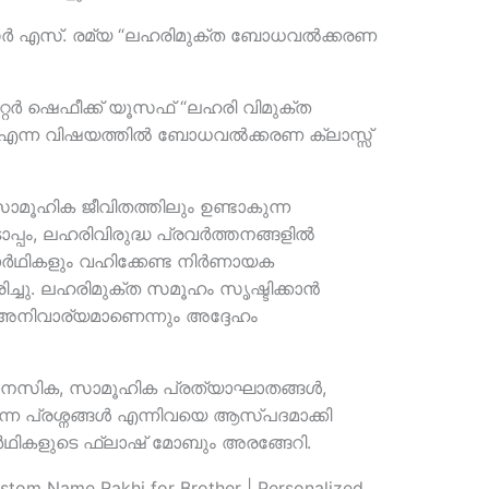
ർ എസ്. രമ്യ “ലഹരിമുക്ത ബോധവൽക്കരണ
്റർ ഷെഫീക്ക് യൂസഫ് “ലഹരി വിമുക്ത
് “ എന്ന വിഷയത്തിൽ ബോധവൽക്കരണ ക്ലാസ്സ്
ാമൂഹിക ജീവിതത്തിലും ഉണ്ടാകുന്ന
പ്പം, ലഹരിവിരുദ്ധ പ്രവർത്തനങ്ങളിൽ
ാർഥികളും വഹിക്കേണ്ട നിർണായക
കരിച്ചു. ലഹരിമുക്ത സമൂഹം സൃഷ്ടിക്കാൻ
 അനിവാര്യമാണെന്നും അദ്ദേഹം
മാനസിക, സാമൂഹിക പ്രത്യാഘാതങ്ങൾ,
ന്ന പ്രശ്നങ്ങൾ എന്നിവയെ ആസ്പദമാക്കി
ർഥികളുടെ ഫ്ലാഷ് മോബും അരങ്ങേറി.
ustom Name Rakhi for Brother | Personalized