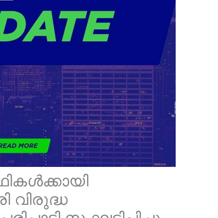
ഥികൾക്കായി
ി വിരുദ്ധ
പാടി സംഘടിപ്പിച്ചു