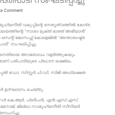
 a Comment
ൂഹ്യനീതി വകുപ്പിന്റെ നേതൃത്വത്തിൽ കേന്ദ്ര
ലയത്തിന്റെ “നാശാ മുക്ത് ഭാരത് അഭിയാൻ”
ട സെന്റ് ജോസഫ്സ് കോളെജിൽ “അന്താരാഷ്ട്ര
” സംഘടിപ്പിച്ചു.
ിനെതിരായ അവബോധം വളർത്തുകയും
ാണ് പരിപാടിയുടെ പ്രധാന ലക്ഷ്യം.
്പൽ ഡോ. സിസ്റ്റർ പി.ഡി. സിജി അധ്യക്ഷത
ർ ഉദ്ഘാടനം ചെയ്തു.
ഫീസർ കെ.ആർ. പ്രദീപൻ, എൻ.എസ്.എസ്.
നോജ്, ജില്ലാ സാമൂഹ്യനീതി സീനിയർ
സംഗിച്ചു.