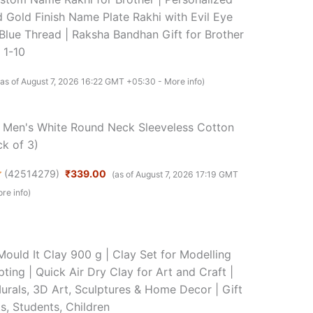
 Gold Finish Name Plate Rakhi with Evil Eye
Blue Thread | Raksha Bandhan Gift for Brother
 1-10
(as of August 7, 2026 16:22 GMT +05:30 -
More info
)
 Men's White Round Neck Sleeveless Cotton
ck of 3)
(
42514279
)
₹339.00
(as of August 7, 2026 17:19 GMT
re info
)
Mould It Clay 900 g | Clay Set for Modelling
ting | Quick Air Dry Clay for Art and Craft |
urals, 3D Art, Sculptures & Home Decor | Gift
ts, Students, Children