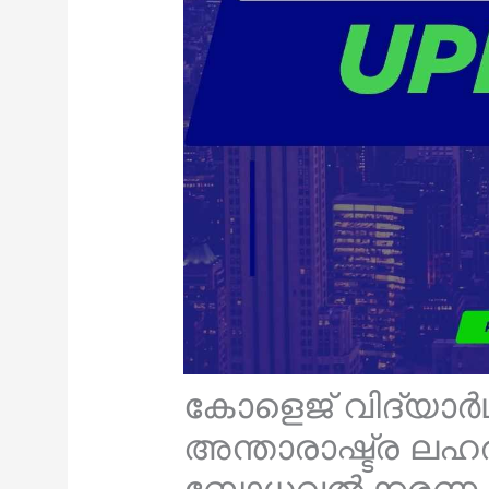
കോളെജ് വിദ്യാർ
അന്താരാഷ്ട്ര ലഹര
ബോധവൽക്കരണ പരി