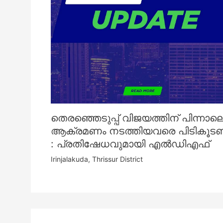
തെരഞ്ഞെടുപ്പ് വിജയത്തിന് പിന്നാല
ആക്രമണം നടത്തിയവരെ പിടികൂട
: പ്രതിഷേധവുമായി എൽഡിഎഫ്
Irinjalakuda
,
Thrissur District