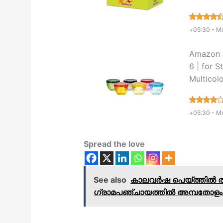
+05:30 -
Mo
Amazon B
6 | for S
Multicol
+05:30 -
Mo
Spread the love
See also
കാലവർഷ പെയ്ത്തിൽ രൂപപ്
ഗ്രാമപഞ്ചായത്തിൽ അമ്പതോളം