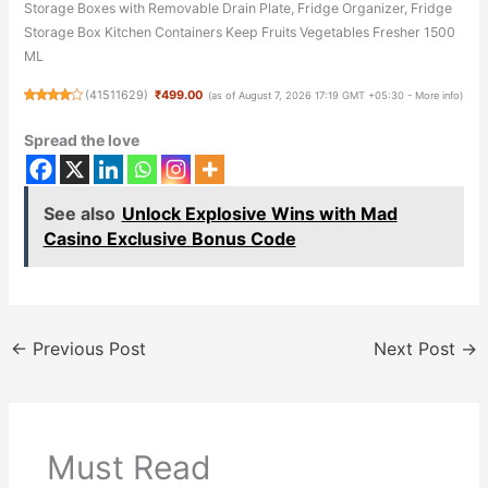
Storage Boxes with Removable Drain Plate, Fridge Organizer, Fridge
Storage Box Kitchen Containers Keep Fruits Vegetables Fresher 1500
ML
(
41511629
)
₹499.00
(as of August 7, 2026 17:19 GMT +05:30 -
More info
)
Spread the love
See also
Unlock Explosive Wins with Mad
Casino Exclusive Bonus Code
←
Previous Post
Next Post
→
Must Read