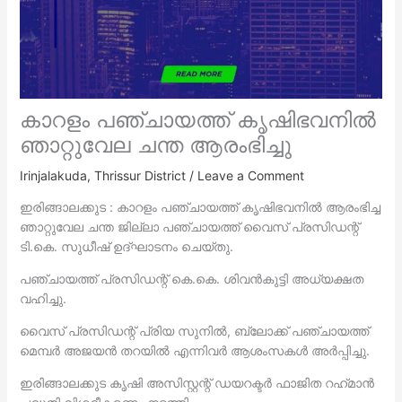
കാറളം പഞ്ചായത്ത് കൃഷിഭവനിൽ
ഞാറ്റുവേല ചന്ത ആരംഭിച്ചു
Irinjalakuda
,
Thrissur District
/
Leave a Comment
ഇരിങ്ങാലക്കുട : കാറളം പഞ്ചായത്ത് കൃഷിഭവനിൽ ആരംഭിച്ച
ഞാറ്റുവേല ചന്ത ജില്ലാ പഞ്ചായത്ത് വൈസ് പ്രസിഡന്റ്
ടി.കെ. സുധീഷ് ഉദ്ഘാടനം ചെയ്തു.
പഞ്ചായത്ത് പ്രസിഡന്റ് കെ.കെ. ശിവൻകുട്ടി അധ്യക്ഷത
വഹിച്ചു.
വൈസ് പ്രസിഡന്റ് പ്രിയ സുനിൽ, ബ്ലോക്ക്‌ പഞ്ചായത്ത്
മെമ്പർ അജയൻ തറയിൽ എന്നിവർ ആശംസകൾ അർപ്പിച്ചു.
ഇരിങ്ങാലക്കുട കൃഷി അസിസ്റ്റന്റ് ഡയറക്ടർ ഫാജിത റഹ്‌മാൻ