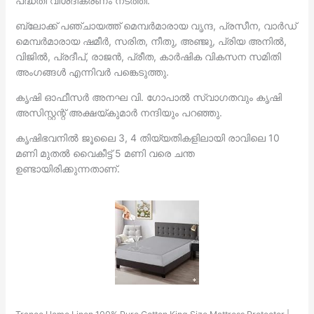
പദ്ധതി വിശദീകരണം നടത്തി.
ബ്ലോക്ക്‌ പഞ്ചായത്ത് മെമ്പർമാരായ വൃന്ദ, പ്രസീന, വാർഡ്
മെമ്പർമാരായ ഷമീർ, സരിത, നീതു, അഞ്ജു, പ്രിയ അനിൽ,
വിജിൽ, പ്രദീപ്‌, രാജൻ, പ്രീത, കാർഷിക വികസന സമിതി
അംഗങ്ങൾ എന്നിവർ പങ്കെടുത്തു.
കൃഷി ഓഫീസർ അനഘ വി. ഗോപാൽ സ്വാഗതവും കൃഷി
അസിസ്റ്റന്റ് അക്ഷയ്കുമാർ നന്ദിയും പറഞ്ഞു.
കൃഷിഭവനിൽ ജൂലൈ 3, 4 തിയ്യതികളിലായി രാവിലെ 10
മണി മുതൽ വൈകീട്ട് 5 മണി വരെ ചന്ത
ഉണ്ടായിരിക്കുന്നതാണ്.