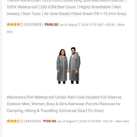
Trance Home Linen 100% Pure Cotton King Size Mattress Protector |
100% Waterproof | 220 GSM Bed Cover | Highly Breathable | Non
Sweaty | Non-Toxic | All-Side Elastic Fitted Sheet (78 x 72 Inch Grey)
(
42519605
)
₹949.00
(as of August 7, 2026 17:10 GMT +05:30 -
More
info
)
Allextreme EVA Waterproof Unisex Rain Coat Hooded Full Sleeves
Outdoor Men, Women, Boys & Girls Rainwear Poncho Raincoat for
Camping, Hiking & Travelling (Universal Size,1 Pc Grey)
(
3455325
)
₹139.00
(as of August 7, 2026 17:19 GMT +05:30 -
More info
)