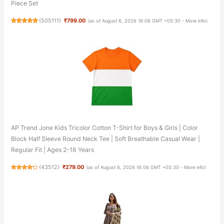
Piece Set
(
505111
)
₹799.00
(as of August 6, 2026 16:06 GMT +05:30 -
More info
)
AP Trend Jone Kids Tricolor Cotton T-Shirt for Boys & Girls | Color
Block Half Sleeve Round Neck Tee | Soft Breathable Casual Wear |
Regular Fit | Ages 2-16 Years
(
43512
)
₹279.00
(as of August 6, 2026 16:06 GMT +05:30 -
More info
)