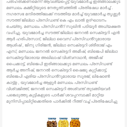
പരിഹരിക്കണമെന്ന് ആവശ്യപ്പെട്ട് യുവമോർച്ച ഇരിങ്ങാലക്കുട
മണ്ഡലം കമ്മിറ്റിയുടെ നേതൃത്വത്തിൽ പ്രതിഷേധ മാർച്ച് .
നഗരസഭ മന്ദിരത്തിലേക്ക് നടത്തിയ മാർച്ച് യുവമോർച്ച തൃശ്ശൂർ
സൗത്ത് ജില്ലാ പ്രസിഡണ്ട് കെ എം ലാൽ ഉദ്ഘാടനം
ചെയ്തു. മണ്ഡലം പ്രസിഡൻ്റ് സുഖിൻ പടിയൂർ അധ്യക്ഷത
വഹിച്ചു. യുവമോർച്ച സൗത്ത് ജില്ലാ ജനറൽ സെക്രട്ടറി എൻ
ആർ ഹരിപ്രസാദ്, ജില്ലാ വൈസ് പ്രസിഡൻ്റുമാരായ
ആശിഷ് , ജിനു ഗിരിജൻ, ജില്ലാ സെക്രട്ടറി ശ്രീരാജ് എം
എസ്, മണ്ഡലം ജനറൽ സെക്രട്ടറി അമീഷ്, ബിജെപി ജില്ലാ
സെക്രട്ടറിമാരായ അഖിലാഷ് വിശ്വനാഥൻ, അജീഷ്
പൈക്കാട്ട്, ബിജെപി ഇരിങ്ങാലക്കുട മണ്ഡലം പ്രസിഡണ്ട്
ആർച്ച അനീഷ്, ജനറൽ സെക്രട്ടറി ഷൈജു കുറ്റിക്കാട്ട്,
ബിജെപി ഏരിയ പ്രസിഡൻ്റുമാരായ സൂരജ്, ലിഷോൺ
കാട്ട്ള , യുവമോർച്ച ആളൂർ മണ്ഡലം പ്രസിഡണ്ട്
വിശ്വജിത്ത്, ജനറൽ സെക്രട്ടറി അശ്വന്ത് തുടങ്ങിയവർ
പങ്കെടുത്തു.കുട്ടികളുടെ പാർക്ക് ശവപ്പറമ്പാക്കി മാറ്റിയ
മുനിസിപ്പാലിറ്റിക്കെതിരെ പാർക്കിൽ റീത്ത് വച്ച് പ്രതിഷേധിച്ചു