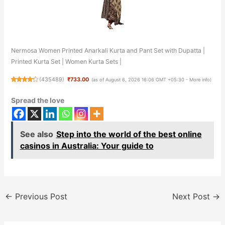
Nermosa Women Printed Anarkali Kurta and Pant Set with Dupatta |
Printed Kurta Set | Women Kurta Sets |
(
435489
)
₹733.00
(as of August 6, 2026 16:06 GMT +05:30 -
More info
)
Spread the love
See also
Step into the world of the best online
casinos in Australia: Your guide to
←
Previous Post
Next Post
→