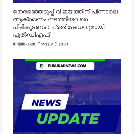
തെരഞ്ഞെടുപ്പ് വിജയത്തിന് പിന്നാലെ
ആക്രമണം നടത്തിയവരെ
പിടികൂടണം : പ്രതിഷേധവുമായി
എൽഡിഎഫ്
Irinjalakuda
,
Thrissur District