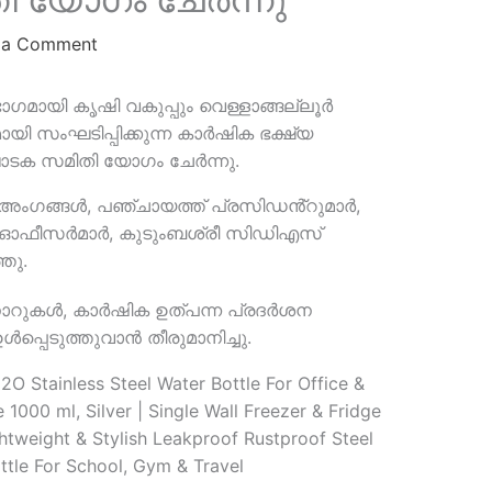
 a Comment
ഭാഗമായി കൃഷി വകുപ്പും വെള്ളാങ്ങല്ലൂർ
ി സംഘടിപ്പിക്കുന്ന കാർഷിക ഭക്ഷ്യ
ടക സമിതി യോഗം ചേർന്നു.
 അംഗങ്ങൾ, പഞ്ചായത്ത് പ്രസിഡൻ്റുമാർ,
ഷി ഓഫീസർമാർ, കുടുംബശ്രീ സിഡിഎസ്
തു.
ാറുകൾ, കാർഷിക ഉത്പന്ന പ്രദർശന
്പെടുത്തുവാൻ തീരുമാനിച്ചു.
O Stainless Steel Water Bottle For Office &
 1000 ml, Silver | Single Wall Freezer & Fridge
ghtweight & Stylish Leakproof Rustproof Steel
ttle For School, Gym & Travel