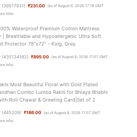
(
39517931
)
₹231.00
(as of August 6, 2026 17:18 GMT
re info
)
100% Waterproof Premium Cotton Mattress
r | Breathable and Hypoallergenic Ultra Soft
ed Protector 78"x72" - King, Grey
(
435134182
)
₹895.00
(as of August 6, 2026 17:07 GMT
re info
)
akhi Most Beautiful Floral with Gold Plated
andhan Combo Lumba Rakhi for Bhiaya Bhabhi
with Roli Chawal & Greeting Card|Set of 2
(
445209
)
₹186.00
(as of August 6, 2026 17:07 GMT
re info
)