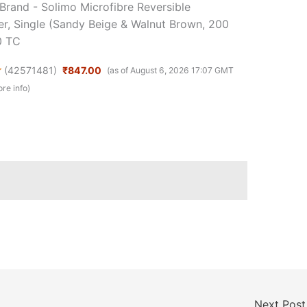
rand - Solimo Microfibre Reversible
r, Single (Sandy Beige & Walnut Brown, 200
0 TC
(
42571481
)
₹847.00
(as of August 6, 2026 17:07 GMT
re info
)
Next Pos