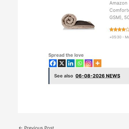
Amazon B
Comforte
GSM), 5
+05:30 -
Mo
Spread the love
See also
06-08-2026 NEWS
←
Previous Post