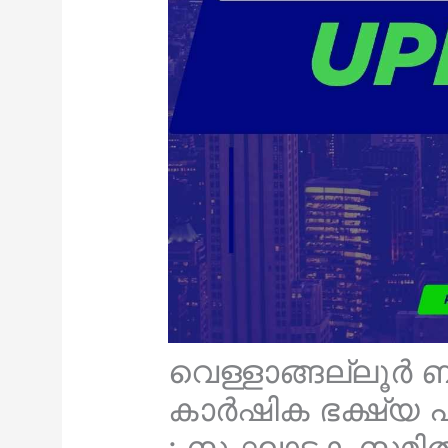
വെള്ളാങ്ങല്ലൂർ 
കാർഷിക ഭക്ഷ്യ
: സംഘാടക സമിത