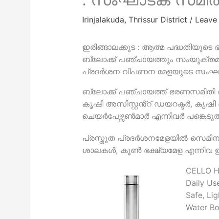
Irinjalakuda
,
Thrissur District
/
Leave
ഇരിങ്ങാലക്കുട : ആത്മ പദ്ധതിയുടെ 
ബ്ലോക്ക് പഞ്ചായത്തും സംയുക്തമായ
പ്രദർശന വിപണന മേളയുടെ സംഘാ
ബ്ലോക്ക് പഞ്ചായത്ത് ഭരണസമിതി
കൃഷി അസിസ്റ്റൻ്റ് ഡയറക്ടർ, കൃ
ചെയർപേഴ്സൺമാർ എന്നിവർ പങ്കെടുത്
പ്രസ്തുത പ്രദർശനമേളയിൽ സെമിന
ശാലകൾ, കൂൺ ഭക്ഷ്യമേള എന്നിവ ഉൾപ
CELLO H2
Daily Use
Safe, Li
Water Bo