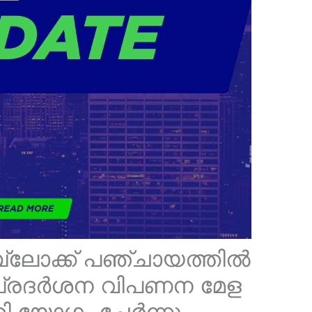
ബ്ലോക്ക് പഞ്ചായത്തിൽ
 പ്രദർശന വിപണന മേള
ി യോഗം ചേർന്നു