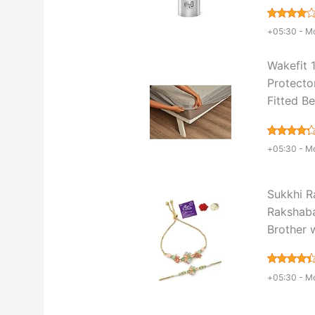
+05:30 -
Mo
Wakefit 
Protecto
Fitted B
+05:30 -
Mo
Sukkhi R
Rakshab
Brother 
+05:30 -
Mo