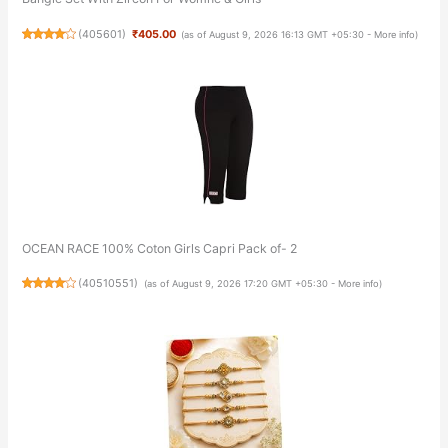
(
405601
)
₹405.00
(as of August 9, 2026 16:13 GMT +05:30 -
More info
)
OCEAN RACE 100% Coton Girls Capri Pack of- 2
(
40510551
)
(as of August 9, 2026 17:20 GMT +05:30 -
More info
)