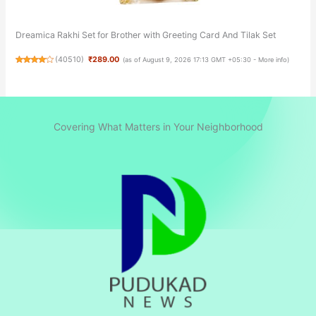
Dreamica Rakhi Set for Brother with Greeting Card And Tilak Set
(
40510
)
₹289.00
(as of August 9, 2026 17:13 GMT +05:30 -
More info
)
Covering What Matters in Your Neighborhood