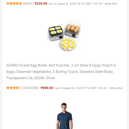
(
5052
)
₹229.00
(as of August 8, 2026 16:22 GMT +05:30 -
More info
)
AGARO Grand Egg Boiler And Poacher, 2-in1 Boils 8 Eggs, Poach 4
Eggs, Steamed Vegetables, 3 Boiling Types, Stainless Steel Body,
Transparent Lid, 500W, Silver
(
4355296
)
₹999.00
(as of August 8, 2026 17:13 GMT +05:30 -
More info
)