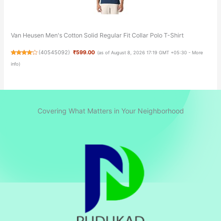
Van Heusen Men's Cotton Solid Regular Fit Collar Polo T-Shirt
(
40545092
)
₹599.00
(as of August 8, 2026 17:19 GMT +05:30 -
More
info
)
Covering What Matters in Your Neighborhood