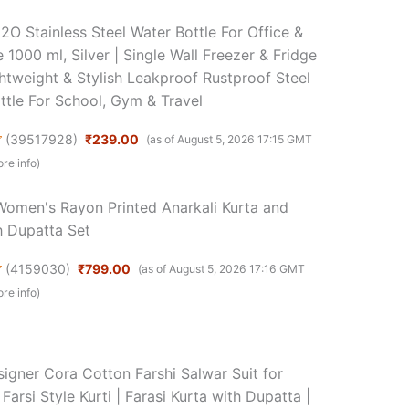
O Stainless Steel Water Bottle For Office &
 1000 ml, Silver | Single Wall Freezer & Fridge
ghtweight & Stylish Leakproof Rustproof Steel
ttle For School, Gym & Travel
(
39517928
)
₹239.00
(as of August 5, 2026 17:15 GMT
re info
)
omen's Rayon Printed Anarkali Kurta and
h Dupatta Set
(
4159030
)
₹799.00
(as of August 5, 2026 17:16 GMT
re info
)
igner Cora Cotton Farshi Salwar Suit for
arsi Style Kurti | Farasi Kurta with Dupatta |