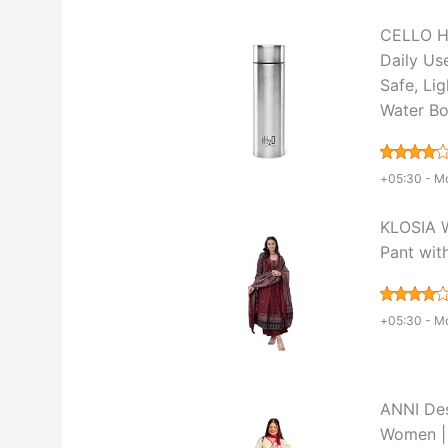
CELLO H2
Daily Use
Safe, Li
Water Bo
+05:30 -
Mo
KLOSIA W
Pant wit
+05:30 -
Mo
ANNI Des
Women | F