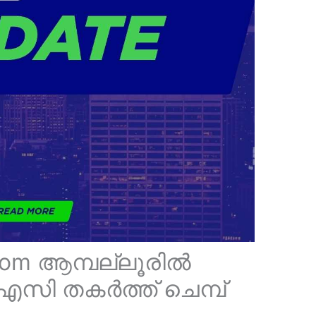
om ആമ്പല്ലൂരിൽ
എസി തകർത്ത് ചെമ്പ്