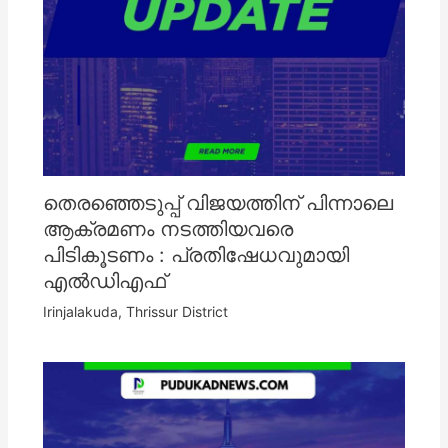
തെരഞ്ഞെടുപ്പ് വിജയത്തിന് പിന്നാലെ
ആക്രമണം നടത്തിയവരെ
പിടികൂടണം : പ്രതിഷേധവുമായി
എൽഡിഎഫ്
Irinjalakuda
,
Thrissur District