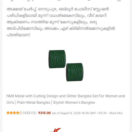
അക്ഷയ് ചേര്‍പ്പ്, നെടുപുഴ, ഒല്ലൂർ പോലീസ് സ്റ്റേഷൻ
പരിധികളിലായി മൂന്ന് വധശ്രമകേസിലും, വീട് കയറി
ആക്രമണം നടത്തിയ മൂന്ന് കേസുകളിലും, ഒരു
അടിപിടിക്കേസിലും അടക്കം ഏഴ് ക്രിമിനൽക്കേസുകളിൽ
പ്രതിയാണ്.
NMII Metal with Cutting Design and Glitter Bangles Set For Women and
Girls | Plain Metal Bangles | Stylish Women's Bangles
(
435112
)
₹315.00
(as of August 6, 2026 16:06 GMT +05:30 -
More info
)