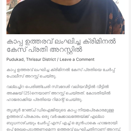
കാപ്പ ഉത്തരവ് ലംഘിച്ച ക്രിമിനൽ
കേസ് പ്രതി അറസ്റ്റിൽ
Pudukad
,
Thrissur District
/
Leave a Comment
കാപ്പ ഉത്തരവ് ലംഘിച്ച ക്രിമിനൽ കേസ് പ്രതിയെ ചേർപ്പ്
പോലീസ് അറസ്റ്റ് ചെയ്തു.
വല്ലച്ചിറ പെരിഞ്ചേരി സ്വദേശി വലിയവീട്ടില്‍ വീട്ടില്‍
അക്ഷയ് (25)നെയാണ് അറസ്റ്റ് ചെയ്തത്. കോടതിയിൽ
ഹാജരാക്കിയ പ്രതിയെ റിമാന്റ് ചെയ്തു.
തൃശൂർ റേഞ്ച് ഡിഐജിയുടെ കാപ്പ നിയമപ്രകാരമുള്ള
ഉത്തരവ് പ്രകാരം ഒരു വർഷക്കാലത്തേയ്ക്ക് എല്ലാ
ബുധനാഴ്ചയും ചേർപ്പ് എസ് എച്ച് ഒ മുൻപാകെ ഹാജരായി
ഒപ്പ് രേഖപ്പെടുത്തണമെന്ന ഉത്തരവ് ലംഘിച്ചതിനാണ് അറസ്റ്റ്.