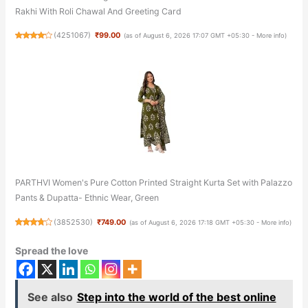
Rakhi With Roli Chawal And Greeting Card
(
4251067
)
₹99.00
(as of August 6, 2026 17:07 GMT +05:30 -
More info
)
PARTHVI Women's Pure Cotton Printed Straight Kurta Set with Palazzo
Pants & Dupatta- Ethnic Wear, Green
(
3852530
)
₹749.00
(as of August 6, 2026 17:18 GMT +05:30 -
More info
)
Spread the love
See also
Step into the world of the best online