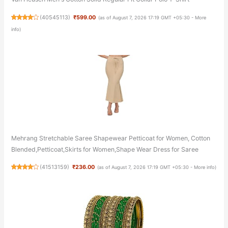
(
40545113
)
₹599.00
(as of August 7, 2026 17:19 GMT +05:30 -
More
info
)
Mehrang Stretchable Saree Shapewear Petticoat for Women, Cotton
Blended,Petticoat,Skirts for Women,Shape Wear Dress for Saree
(
41513159
)
₹236.00
(as of August 7, 2026 17:19 GMT +05:30 -
More info
)