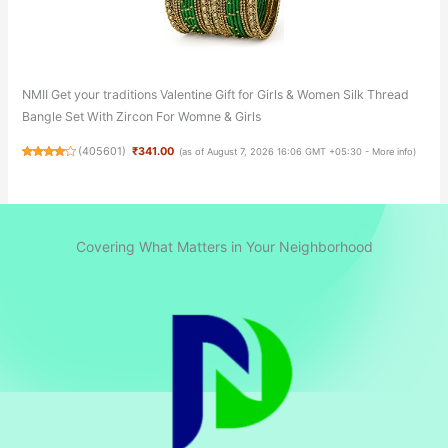
NMII Get your traditions Valentine Gift for Girls & Women Silk Thread
Bangle Set With Zircon For Womne & Girls
(
405601
)
₹341.00
(as of August 7, 2026 16:06 GMT +05:30 -
More info
)
Covering What Matters in Your Neighborhood