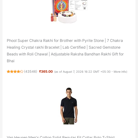
Phool Super Chakra Rakhi for Brother with Pyrite Stone | 7 Chakra
Healing Crystal rakhi Bracelet | Lab Certified | Sacred Gemstone
Beads with Roli Chawal | Adjustable Raksha Bandhan Rakhi Gift for
Bhai
(
43546
)
₹365.00
(as of August 7, 2026 16:22 GMT +05:30 -
More info
)
Van Heusen Men's Cotton Solid Regular Fit Collar Polo T-Shirt