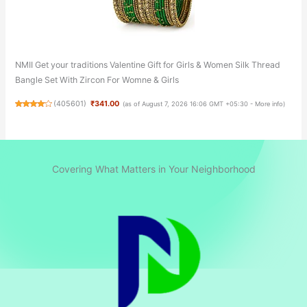
NMII Get your traditions Valentine Gift for Girls & Women Silk Thread
Bangle Set With Zircon For Womne & Girls
(
405601
)
₹341.00
(as of August 7, 2026 16:06 GMT +05:30 -
More info
)
Covering What Matters in Your Neighborhood