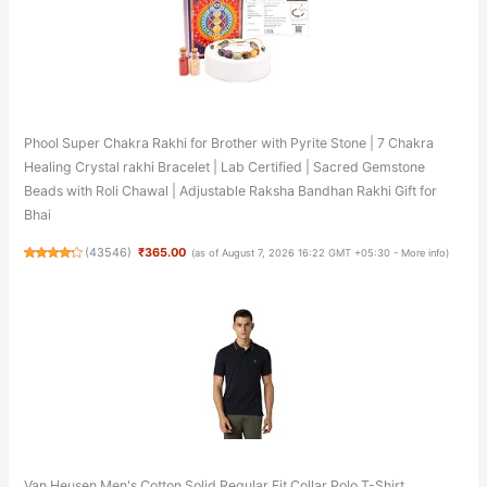
Phool Super Chakra Rakhi for Brother with Pyrite Stone | 7 Chakra
Healing Crystal rakhi Bracelet | Lab Certified | Sacred Gemstone
Beads with Roli Chawal | Adjustable Raksha Bandhan Rakhi Gift for
Bhai
(
43546
)
₹365.00
(as of August 7, 2026 16:22 GMT +05:30 -
More info
)
Van Heusen Men's Cotton Solid Regular Fit Collar Polo T-Shirt