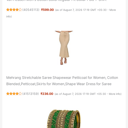
(
40545113
)
₹599.00
(as of August 7, 2026 17:19 GMT +05:30 -
More
info
)
Mehrang Stretchable Saree Shapewear Petticoat for Women, Cotton
Blended,Petticoat,Skirts for Women,Shape Wear Dress for Saree
(
41513159
)
₹236.00
(as of August 7, 2026 17:19 GMT +05:30 -
More info
)