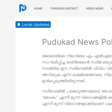
Skip
to
HOME
THRISSUR DISTRICT
VIDEO NEWS
content
🔔 Local Updates
Pudukad News Poll
മേഖലയിലെ നിലവിലെ എം എല്‍എമാരെക്ക
സംഘടിപ്പിച്ച ഓണ്‍ലൈന്‍ സര്‍വേയുടെ
നടത്തിയ ഈ സര്‍വേയില്‍ വിവിധ വിഭാ
അറിയുക എന്ന ലക്ഷ്യത്തോടെ, നിലവില
ഉള്‍പ്പെടുത്തിയിരുന്നത്.
സര്‍വേയില്‍ പങ്കെടുത്തവരോട്, അവര
”മോശം” എന്നീ മൂന്ന് വിഭാഗങ്ങളില്‍ ഒ
എന്നീ മൂന്ന് വിഭാഗങ്ങളാക്കിയാണ് ഫലങ