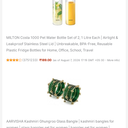
MILTON Costa 1000 Pet Water Bottle Set of 2, 1 Litre Each | Airtight &
Leakproof Stainless Steel Lid | Unbreakable, BPA-Free, Reusable
Plastic Fridge Bottles for Home, Office, School, Travel
(
3751233
)
₹189.00
(as of August 7, 2026 17:19 GMT +05:30 -
More info
)
AARVISHA Kashmiri Ghungroo Glass Bangle | kashmiri bangles for
women | glass bangles set for women | bangles set for women |