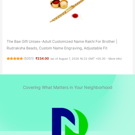
The Bae Gift Unisex-Adult Customized Name Rakhi For Brother |
Rudraksha Beads, Custom Name Engraving, Adjustable Fit
(
5051
)
₹234.00
(as of August 7, 2026 16:22 GMT +05:30 -
More info
)
Covering What Matters in Your Neighborhood