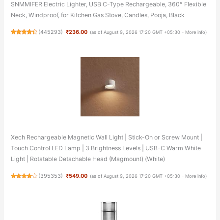
SNMMIFER Electric Lighter, USB C-Type Rechargeable, 360° Flexible
Neck, Windproof, for Kitchen Gas Stove, Candles, Pooja, Black
(
445293
)
₹236.00
(as of August 9, 2026 17:20 GMT +05:30 -
More info
)
Xech Rechargeable Magnetic Wall Light | Stick-On or Screw Mount |
Touch Control LED Lamp | 3 Brightness Levels | USB-C Warm White
Light | Rotatable Detachable Head (Magmount) (White)
(
395353
)
₹549.00
(as of August 9, 2026 17:20 GMT +05:30 -
More info
)