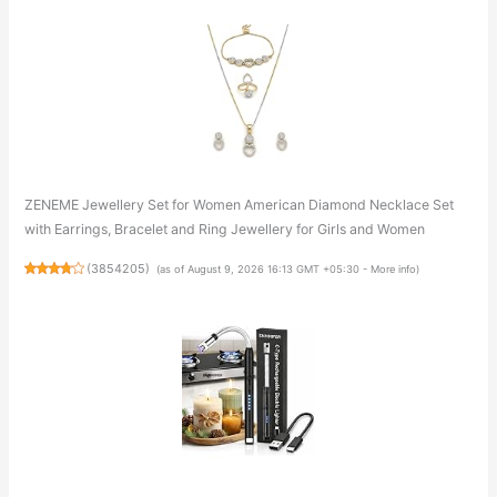
ZENEME Jewellery Set for Women American Diamond Necklace Set
with Earrings, Bracelet and Ring Jewellery for Girls and Women
(
3854205
)
(as of August 9, 2026 16:13 GMT +05:30 -
More info
)