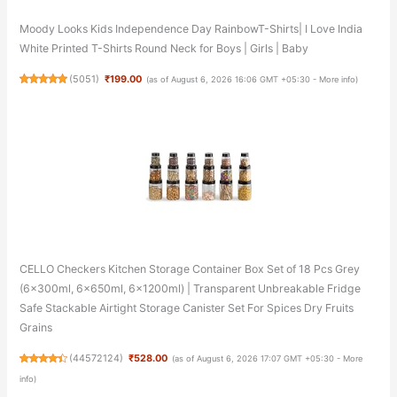
Moody Looks Kids Independence Day RainbowT-Shirts| I Love India
White Printed T-Shirts Round Neck for Boys | Girls | Baby
(
5051
)
₹199.00
(as of August 6, 2026 16:06 GMT +05:30 -
More info
)
CELLO Checkers Kitchen Storage Container Box Set of 18 Pcs Grey
(6x300ml, 6x650ml, 6x1200ml) | Transparent Unbreakable Fridge
Safe Stackable Airtight Storage Canister Set For Spices Dry Fruits
Grains
(
44572124
)
₹528.00
(as of August 6, 2026 17:07 GMT +05:30 -
More
info
)