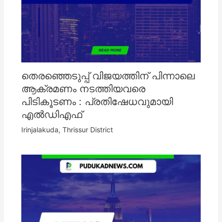
തെരഞ്ഞെടുപ്പ് വിജയത്തിന് പിന്നാലെ
ആക്രമണം നടത്തിയവരെ
പിടികൂടണം : പ്രതിഷേധവുമായി
എൽഡിഎഫ്
Irinjalakuda
,
Thrissur District