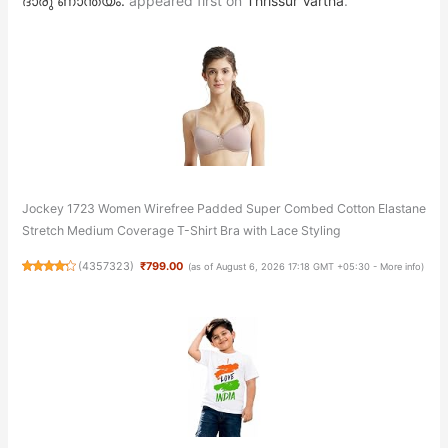
ദാരു ണാന്ത്യം.
appeared first on
Thrissur Vartha
.
Jockey 1723 Women Wirefree Padded Super Combed Cotton Elastane
Stretch Medium Coverage T-Shirt Bra with Lace Styling
(
4357323
)
₹799.00
(as of August 6, 2026 17:18 GMT +05:30 -
More info
)