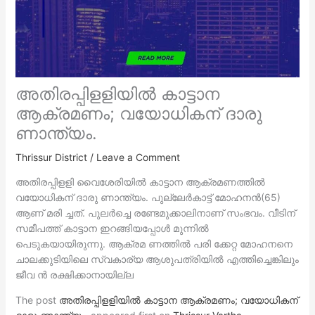
അതിരപ്പിളളിയില്‍ കാട്ടാന
ആക്രമണം; വയോധികന് ദാരു
ണാന്ത്യം.
Thrissur District
/
Leave a Comment
അതിരപ്പിളളി വൈശേരിയില്‍ കാട്ടാന ആക്രമണത്തില്‍
വയോധികന് ദാരു ണാന്ത്യം. പുല്ലേര്‍കാട്ട് മോഹനന്‍(65)
ആണ് മരി ച്ചത്. പുലര്‍ച്ചെ രണ്ടേമുക്കാലിനാണ് സംഭവം. വീടിന്
സമീപത്ത് കാട്ടാന ഇറങ്ങിയപ്പോള്‍ മുന്നില്‍
പെടുകയായിരുന്നു. ആക്രമ ണത്തില്‍ പരി ക്കേറ്റ മോഹനനെ
ചാലക്കുടിയിലെ സ്വകാര്യ ആശുപത്രിയില്‍ എത്തിച്ചെങ്കിലും
ജീവ ന്‍ രക്ഷിക്കാനായില്ല
The post
അതിരപ്പിളളിയില്‍ കാട്ടാന ആക്രമണം; വയോധികന്