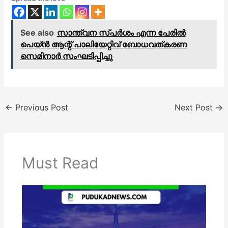
See also
സാന്ത്വന സ്പർശം എന്ന പേരിൽ
പെയ്ൻ ആന്റ് പാലിയേറ്റിവ് ബോധവത്കരണ
സെമിനാർ സംഘടിപ്പിച്ചു
←
Previous Post
Next Post
→
Must Read