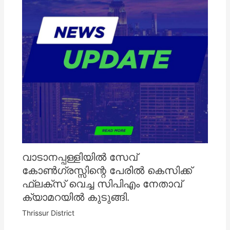
വാടാനപ്പള്ളിയിൽ സേവ്
കോൺഗ്രസ്സിന്റെ പേരിൽ കെസിക്ക്
ഫ്ലക്സ് വെച്ച സിപിഎം നേതാവ്
ക്യാമറയിൽ കുടുങ്ങി.
Thrissur District