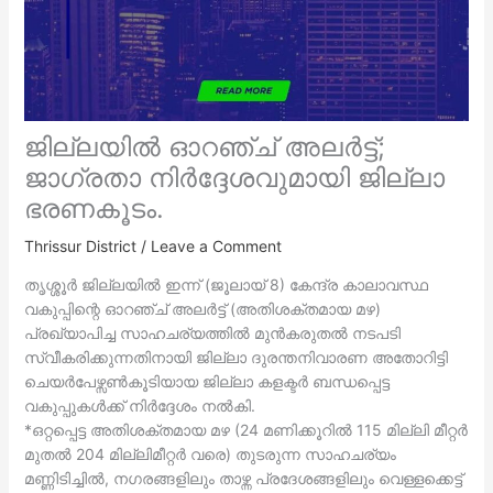
ജില്ലയില്‍ ഓറഞ്ച് അലര്‍ട്ട്;
ജാഗ്രതാ നിര്‍ദ്ദേശവുമായി ജില്ലാ
ഭരണകൂടം.
Thrissur District
/
Leave a Comment
തൃശ്ശൂര്‍ ജില്ലയില്‍ ഇന്ന് (ജൂലായ് 8) കേന്ദ്ര കാലാവസ്ഥ
വകുപ്പിന്റെ ഓറഞ്ച് അലര്‍ട്ട് (അതിശക്തമായ മഴ)
പ്രഖ്യാപിച്ച സാഹചര്യത്തില്‍ മുന്‍കരുതല്‍ നടപടി
സ്വീകരിക്കുന്നതിനായി ജില്ലാ ദുരന്തനിവാരണ അതോറിട്ടി
ചെയര്‍പേഴ്സണ്‍കൂടിയായ ജില്ലാ കളക്ടര്‍ ബന്ധപ്പെട്ട
വകുപ്പുകള്‍ക്ക് നിര്‍ദ്ദേശം നല്‍കി.
*ഒറ്റപ്പെട്ട അതിശക്തമായ മഴ (24 മണിക്കൂറില്‍ 115 മില്ലി മീറ്റര്‍
മുതല്‍ 204 മില്ലിമീറ്റര്‍ വരെ) തുടരുന്ന സാഹചര്യം
മണ്ണിടിച്ചില്‍, നഗരങ്ങളിലും താഴ്ന്ന പ്രദേശങ്ങളിലും വെള്ളക്കെട്ട്