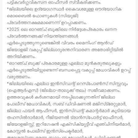
പട്ടികവര്‍ഗ്ഗവികസന ഓഫീസര്‍ സ്വീകരിക്കണം.
*ജില്ലയിലെ ഉദ്യോഗസ്ഥര്‍ കൈവശമുള്ള ഔദ്യോഗിക
മൊബൈല്‍ ഫോണുകള്‍ (സിയുജി)
പ്രവര്‍ത്തനക്ഷമമാണെന്ന് ഉറപ്പാക്കണം.
*2025 ലെ ഓറഞ്ച് ബുക്കിലെ നിര്‍ദ്ദേശപ്രകാരം ഖനന
പ്രവര്‍ത്തനങ്ങക്ക് നിയന്ത്രണങ്ങള്‍
ഏര്‍പ്പെടുത്തുന്നുണ്ടെങ്കില്‍ വിവരം മൈനിംഗ് ആന്‍ഡ്
ജിയോളജി വകുപ്പ് ജില്ലാദുരന്തനിവാരണ അതോരിറ്റിയില്‍
അറിയിക്കണം.
*ഓറഞ്ച് ബുക്ക് പ്രകാരമുള്ള എല്ലാ മുന്‍കരുതലുകളും
ഏര്‍പ്പെടുത്തിയിട്ടുണ്ടെന്ന് ബന്ധപ്പെട്ട വകുപ്പ് മേധാവികള്‍ ഉറപ്പ്
വരുത്തണം.
*ജില്ലയിലെ എല്ലാ ഇന്‍സിഡന്റ് റെസ്‌പോണ്‍സ് സിസ്റ്റവും
(ഐആര്‍എസ്) (ജില്ലാ-താലൂക്ക് തലം) സജീവമാക്കണം.
ഉത്തരവുകള്‍ കര്‍ശനമായി നടപ്പിലാക്കുന്നതിന് ജില്ലാ
പോലീസ് മേധാവികള്‍, സബ് ഡിവിഷണല്‍ മജിസ്‌ട്രേറ്റുമാര്‍,
ജില്ലാ ഫയര്‍ ആഫീസര്‍, ഇന്‍സിഡന്റ് കമാന്റര്‍മാര്‍ കൂടിയായ
തഹസില്‍ദാര്‍മാര്‍, റീജിയണല്‍ ട്രാന്‍സ്‌പോര്‍ട്ട് ഓഫീസര്‍,
ജിയോളജിസ്റ്റ്, ഇറിഗേഷന്‍ എക്‌സിക്യൂട്ടീവ് എഞ്ചിനീയര്‍മാര്‍,
കോസ്റ്റല്‍ പോലീസ് ഇന്‍സ്‌പെക്ടര്‍മാര്‍,
തദ്ദേശസ്വയംഭരണ സ്ഥാപന മേധാവികള്‍, ഡിവിഷണല്‍