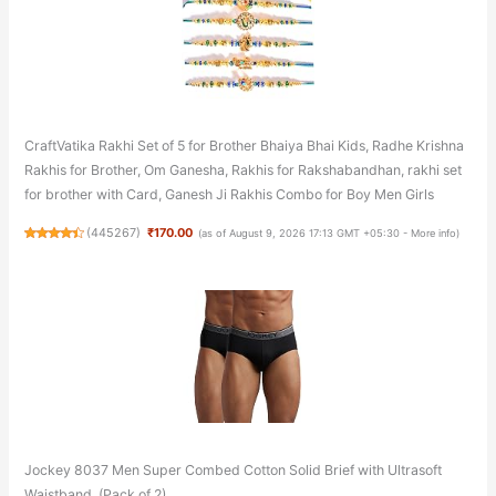
CraftVatika Rakhi Set of 5 for Brother Bhaiya Bhai Kids, Radhe Krishna
Rakhis for Brother, Om Ganesha, Rakhis for Rakshabandhan, rakhi set
for brother with Card, Ganesh Ji Rakhis Combo for Boy Men Girls
(
445267
)
₹170.00
(as of August 9, 2026 17:13 GMT +05:30 -
More info
)
Jockey 8037 Men Super Combed Cotton Solid Brief with Ultrasoft
Waistband_(Pack of 2)