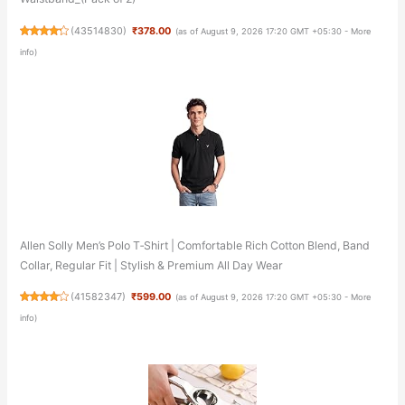
(
43514830
)
₹378.00
(as of August 9, 2026 17:20 GMT +05:30 -
More
info
)
Allen Solly Men’s Polo T‑Shirt | Comfortable Rich Cotton Blend, Band
Collar, Regular Fit | Stylish & Premium All Day Wear
(
41582347
)
₹599.00
(as of August 9, 2026 17:20 GMT +05:30 -
More
info
)