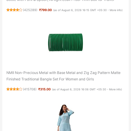
(
425289
)
₹799.00
(as of August 6, 2026 16:15 GMT +05:30 -
More info
)
NMII Non-Precious Metal with Base Metal and Zig Zag Pattern Matte
Finished Traditional Bangle Set For Women and Girls
(
415708
)
₹315.00
(as of August 6, 2026 16:06 GMT +05:30 -
More info
)