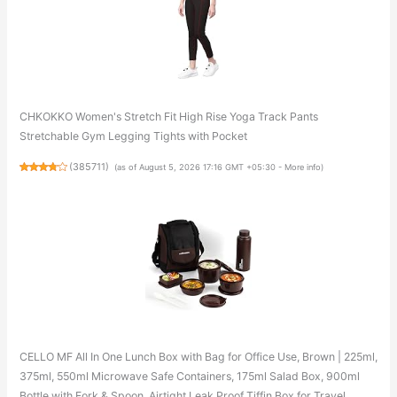
CHKOKKO Women's Stretch Fit High Rise Yoga Track Pants
Stretchable Gym Legging Tights with Pocket
(
385711
)
(as of August 5, 2026 17:16 GMT +05:30 -
More info
)
CELLO MF All In One Lunch Box with Bag for Office Use, Brown | 225ml,
375ml, 550ml Microwave Safe Containers, 175ml Salad Box, 900ml
Bottle with Fork & Spoon, Airtight Leak Proof Tiffin Box for Travel