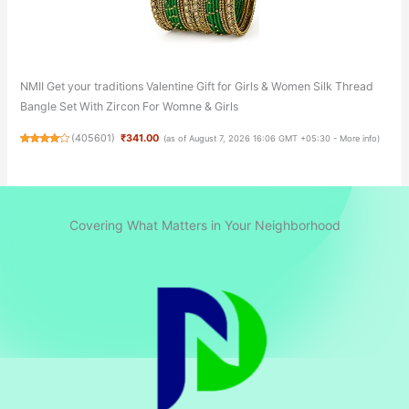
NMII Get your traditions Valentine Gift for Girls & Women Silk Thread
Bangle Set With Zircon For Womne & Girls
(
405601
)
₹341.00
(as of August 7, 2026 16:06 GMT +05:30 -
More info
)
Covering What Matters in Your Neighborhood