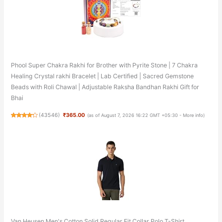
Phool Super Chakra Rakhi for Brother with Pyrite Stone | 7 Chakra
Healing Crystal rakhi Bracelet | Lab Certified | Sacred Gemstone
Beads with Roli Chawal | Adjustable Raksha Bandhan Rakhi Gift for
Bhai
(
43546
)
₹365.00
(as of August 7, 2026 16:22 GMT +05:30 -
More info
)
Van Heusen Men's Cotton Solid Regular Fit Collar Polo T-Shirt