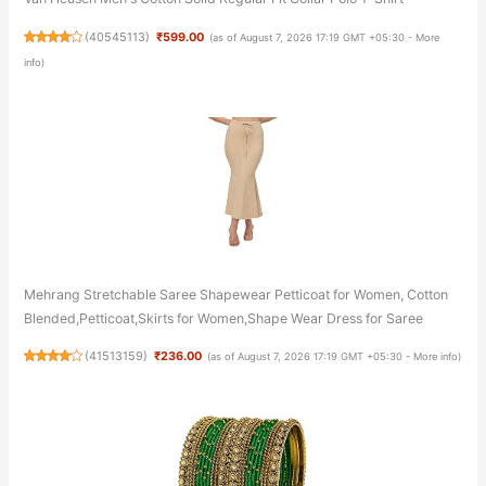
(
40545113
)
₹599.00
(as of August 7, 2026 17:19 GMT +05:30 -
More
info
)
Mehrang Stretchable Saree Shapewear Petticoat for Women, Cotton
Blended,Petticoat,Skirts for Women,Shape Wear Dress for Saree
(
41513159
)
₹236.00
(as of August 7, 2026 17:19 GMT +05:30 -
More info
)