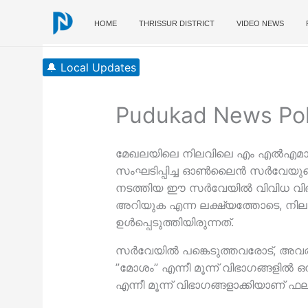
Skip
to
HOME
THRISSUR DISTRICT
VIDEO NEWS
content
🔔 Local Updates
Pudukad News Poll
മേഖലയിലെ നിലവിലെ എം എല്‍എമാരെക്ക
സംഘടിപ്പിച്ച ഓണ്‍ലൈന്‍ സര്‍വേയുടെ
നടത്തിയ ഈ സര്‍വേയില്‍ വിവിധ വിഭാ
അറിയുക എന്ന ലക്ഷ്യത്തോടെ, നിലവില
ഉള്‍പ്പെടുത്തിയിരുന്നത്.
സര്‍വേയില്‍ പങ്കെടുത്തവരോട്, അവര
”മോശം” എന്നീ മൂന്ന് വിഭാഗങ്ങളില്‍ ഒ
എന്നീ മൂന്ന് വിഭാഗങ്ങളാക്കിയാണ് ഫലങ