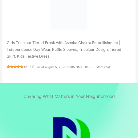
Girls Tricolour Tiered Frock with Ashoka Chakra Embellishment |
Independence Day Wear, Ruffle Sleeves, Tricolour Design, Tiered
Skirt, Kids Festive Dress
(
5051
)
(as of August 5, 2026 16:05 GMT +05:30 -
More info
)
Covering What Matters in Your Neighborhood