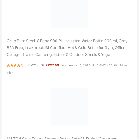
Cello Puro Steel-X Benz 900 PU Insulated Water Bottle 900 ml, Grey |
BPA Free, Leakproof, ISI Certified |Hot & Cold Bottle for Gym, Office,
College, Travel, Camping, Indoor & Outdoor Sports & Yoga
(
39522953
)
₹297.00
(as of August 5, 2026 17:15 GMT +05:30 -
More
info
)
MILTON Cryo Fridge Storage Boxes Set of 6 Fridge Organizer