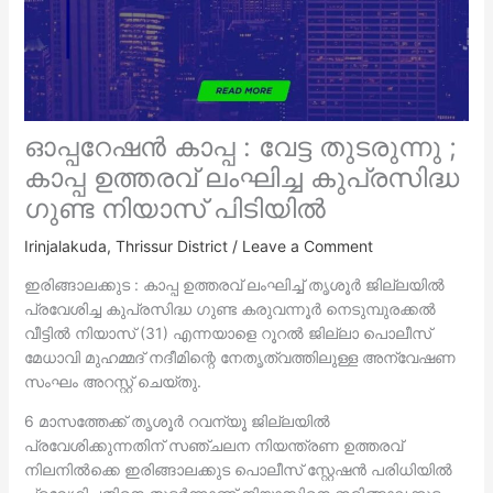
ഓപ്പറേഷൻ കാപ്പ : വേട്ട തുടരുന്നു ;
കാപ്പ ഉത്തരവ് ലംഘിച്ച കുപ്രസിദ്ധ
ഗുണ്ട നിയാസ് പിടിയിൽ
Irinjalakuda
,
Thrissur District
/
Leave a Comment
ഇരിങ്ങാലക്കുട : കാപ്പ ഉത്തരവ് ലംഘിച്ച് തൃശൂർ ജില്ലയിൽ
പ്രവേശിച്ച കുപ്രസിദ്ധ ഗുണ്ട കരുവന്നൂർ നെടുമ്പുരക്കൽ
വീട്ടിൽ നിയാസ് (31) എന്നയാളെ റൂറൽ ജില്ലാ പൊലീസ്
മേധാവി മുഹമ്മദ് നദീമിന്റെ നേതൃത്വത്തിലുള്ള അന്വേഷണ
സംഘം അറസ്റ്റ് ചെയ്തു.
6 മാസത്തേക്ക് തൃശൂർ റവന്യൂ ജില്ലയിൽ
പ്രവേശിക്കുന്നതിന് സഞ്ചലന നിയന്ത്രണ ഉത്തരവ്
നിലനിൽക്കെ ഇരിങ്ങാലക്കുട പൊലീസ് സ്റ്റേഷൻ പരിധിയിൽ