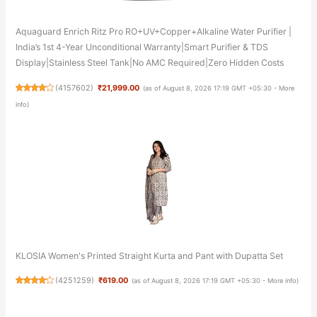
Aquaguard Enrich Ritz Pro RO+UV+Copper+Alkaline Water Purifier |
India’s 1st 4-Year Unconditional Warranty|Smart Purifier & TDS
Display|Stainless Steel Tank|No AMC Required|Zero Hidden Costs
(
4157602
)
₹21,999.00
(as of August 8, 2026 17:19 GMT +05:30 -
More
info
)
KLOSIA Women's Printed Straight Kurta and Pant with Dupatta Set
(
4251259
)
₹619.00
(as of August 8, 2026 17:19 GMT +05:30 -
More info
)