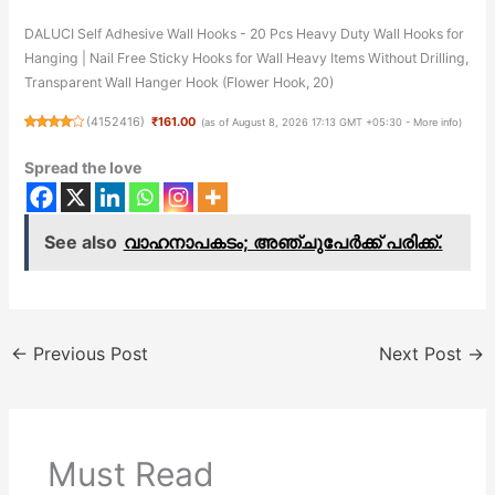
DALUCI Self Adhesive Wall Hooks - 20 Pcs Heavy Duty Wall Hooks for
Hanging | Nail Free Sticky Hooks for Wall Heavy Items Without Drilling,
Transparent Wall Hanger Hook (Flower Hook, 20)
(
4152416
)
₹161.00
(as of August 8, 2026 17:13 GMT +05:30 -
More info
)
Spread the love
See also
വാഹനാപകടം; അഞ്ചുപേർക്ക് പരിക്ക്.
←
Previous Post
Next Post
→
Must Read