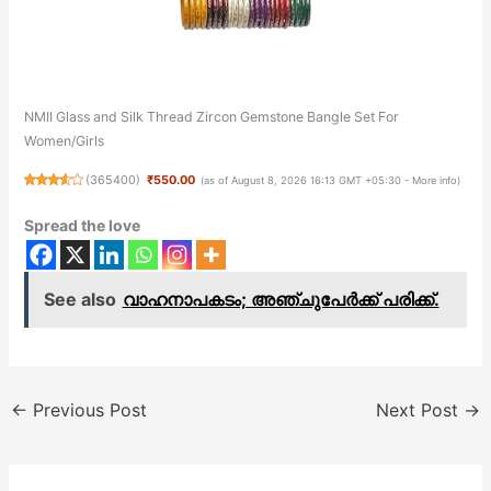
NMII Glass and Silk Thread Zircon Gemstone Bangle Set For
Women/Girls
(
365400
)
₹550.00
(as of August 8, 2026 16:13 GMT +05:30 -
More info
)
Spread the love
See also
വാഹനാപകടം; അഞ്ചുപേർക്ക് പരിക്ക്.
←
Previous Post
Next Post
→