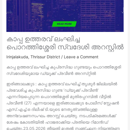
കാപ്പ ഉത്തരവ് ലംഘിച്ച
പൊറത്തിശ്ശേരി സ്വദേശി അറസ്റ്റിൽ
Irinjalakuda
,
Thrissur District
/
Leave a Comment
കാപ്പ ഉത്തരവ് ലംഘിച്ച കുപ്രസിദ്ധ ഗുണ്ടയും പൊറത്തിശ്ശേരി
സ്വദേശിയുമായ ഡ്യൂക്ക് പ്രവീൺ അറസ്‌റ്റിൽ
ഇരിങ്ങാലക്കുട : കാപ്പ ഉത്തരവ് ലംഘിച്ച് തൃശൂർ ജില്ലയിൽ
പ്രവേശിച്ച കുപ്രസിദ്ധ ഗുണ്ട ‘ഡ്യൂക്ക് പ്രവീൺ’
എന്നറിയപ്പെടുന്ന പൊറത്തിശ്ശേരി മുതിരപ്പറമ്പിൽ വീട്ടിൽ
പ്രവീൺ (27) എന്നയാളെ ഇരിങ്ങാലക്കുട പോലീസ് സ്റ്റേഷൻ
എസ്.എച്ച്.ഒ ദിലീഷ് ടി.യുടെ നേതൃത്വത്തിലുള്ള
അന്വേഷണസംഘം അറസ്റ്റ് ചെയ്തു. നടപടിക്രമങ്ങൾക്ക്
ശേഷം കോടതിയിൽ ഹാജരാക്കിയ പ്രതിയെ റിമാൻഡ്
ചെയ്തു.23.05.2026 തീയതി മുതൽ സഞ്ചലന നിയന്ത്രണ