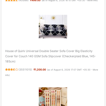
(
45586
)
₹499.00
(as of August 6, 2026 16:15 GMT +05:30 -
More info
)
House of Quirk Universal Double Seater Sofa Cover Big Elasticity
Cover for Couch 140 GSM Sofa Slipcover (Checkerplaid Blue, 145-
185cm)
(
35511015
)
₹1,200.00
(as of August 6, 2026 17:07 GMT +05:30 -
More
info
)