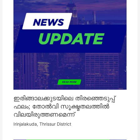
ഇരിങ്ങാലക്കുടയിലെ തിരഞ്ഞെടുപ്പ്
ഫലം; തോൽവി സൂക്ഷ്മതലത്തിൽ
വിലയിരുത്തണമെന്ന്
Irinjalakuda
,
Thrissur District