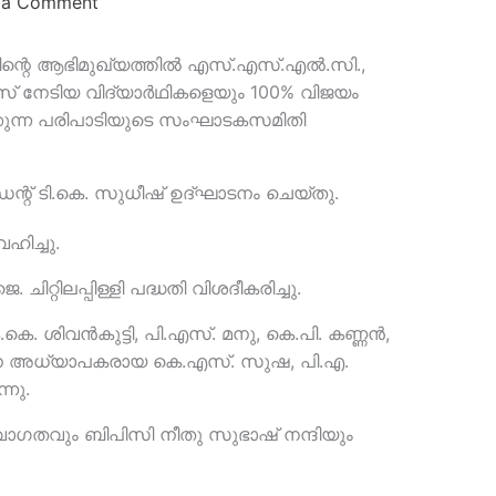
 a Comment
്തിന്റെ ആഭിമുഖ്യത്തിൽ എസ്.എസ്.എൽ.സി.,
സ് നേടിയ വിദ്യാർഥികളെയും 100% വിജയം
കുന്ന പരിപാടിയുടെ സംഘാടകസമിതി
്റ് ടി.കെ. സുധീഷ് ഉദ്ഘാടനം ചെയ്തു.
ിച്ചു.
റ്റിലപ്പിള്ളി പദ്ധതി വിശദീകരിച്ചു.
െ. ശിവൻകുട്ടി, പി.എസ്. മനു, കെ.പി. കണ്ണൻ,
ധാന അധ്യാപകരായ കെ.എസ്. സുഷ, പി.എ.
നു.
തവും ബിപിസി നീതു സുഭാഷ് നന്ദിയും