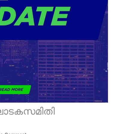
ംഘാടകസമിതി