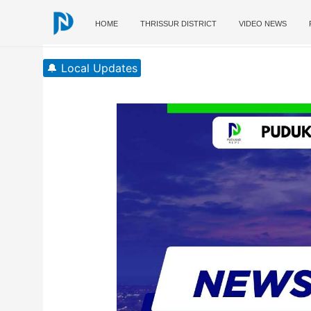
Skip
to
HOME
THRISSUR DISTRICT
VIDEO NEWS
content
🔔 Local Updates