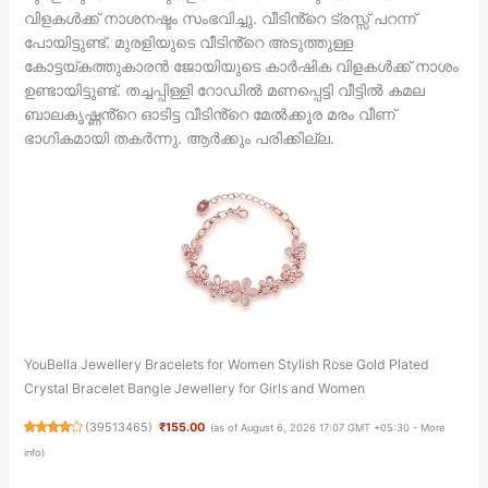
വിളകൾക്ക് നാശനഷ്ടം സംഭവിച്ചു. വീടിൻ്റെ ട്രസ്സ് പറന്ന്
പോയിട്ടുണ്ട്. മുരളിയുടെ വീടിൻ്റെ അടുത്തുള്ള
കോട്ടയ്കത്തുകാരൻ ജോയിയുടെ കാർഷിക വിളകൾക്ക് നാശം
ഉണ്ടായിട്ടുണ്ട്. തച്ചപ്പിള്ളി റോഡിൽ മണപ്പെട്ടി വീട്ടിൽ കമല
ബാലകൃഷ്ണൻ്റെ ഓടിട്ട വീടിൻ്റെ മേൽക്കൂര മരം വീണ്
ഭാഗികമായി തകർന്നു. ആർക്കും പരിക്കില്ല.
YouBella Jewellery Bracelets for Women Stylish Rose Gold Plated
Crystal Bracelet Bangle Jewellery for Girls and Women
(
39513465
)
₹155.00
(as of August 6, 2026 17:07 GMT +05:30 -
More
info
)