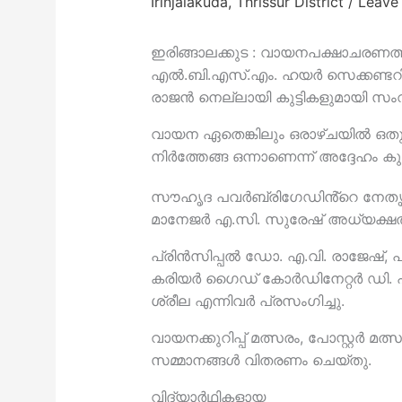
Irinjalakuda
,
Thrissur District
/
Leave
ഇരിങ്ങാലക്കുട : വായനപക്ഷാചരണത്ത
എൽ.ബി.എസ്.എം. ഹയർ സെക്കണ്ടറ
രാജൻ നെല്ലായി കുട്ടികളുമായി സംവദ
വായന ഏതെങ്കിലും ഒരാഴ്ചയിൽ ഒതു
നിർത്തേങ്ങ ഒന്നാണെന്ന് അദ്ദേഹം കുട്
സൗഹൃദ പവർബ്രിഗേഡിൻ്റെ നേതൃത്
മാനേജർ എ.സി. സുരേഷ് അധ്യക്ഷത 
പ്രിൻസിപ്പൽ ഡോ. എ.വി. രാജേഷ്,
കരിയർ ഗൈഡ് കോർഡിനേറ്റർ ഡി. ഹ
ശ്രീല എന്നിവർ പ്രസംഗിച്ചു.
വായനക്കുറിപ്പ് മത്സരം, പോസ്റ്റർ മ
സമ്മാനങ്ങൾ വിതരണം ചെയ്തു.
വിദ്യാർഥികളായ