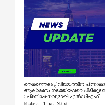
തെരഞ്ഞെടുപ്പ് വിജയത്തിന് പിന്നാല
ആക്രമണം നടത്തിയവരെ പിടികൂട
: പ്രതിഷേധവുമായി എൽഡിഎഫ്
Irinjalakuda
,
Thrissur District