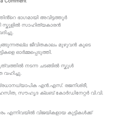
 a Comment
ിൻ്റെ ഭാഗമായി അവിട്ടത്തൂർ
ി സ്കൂളിൽ സാഹിത്യകാരൻ
ിച്ചു.
ങ്ങുന്നതല്ല ജീവിതകാലം മുഴുവൻ കൂടെ
ടികളെ ഓർമ്മപ്പെടുത്തി.
വത്തിൽ നടന്ന ചടങ്ങിൽ സ്കൂൾ
വഹിച്ചു.
 പ്രധാനധ്യാപിക എൻ.എസ്. രജനിശ്രീ,
സിത, സൗഹൃദ ക്ലബ് കോർഡിനേറ്റർ വി.വി.
ത്സരം എന്നിവയിൽ വിജയികളായ കുട്ടികൾക്ക്