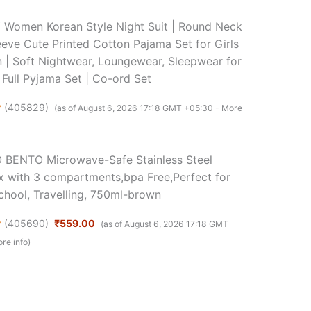
Women Korean Style Night Suit | Round Neck
eeve Cute Printed Cotton Pajama Set for Girls
| Soft Nightwear, Loungewear, Sleepwear for
Full Pyjama Set | Co-ord Set
(
405829
)
(as of August 6, 2026 17:18 GMT +05:30 -
More
BENTO Microwave-Safe Stainless Steel
 with 3 compartments,bpa Free,Perfect for
School, Travelling, 750ml-brown
(
405690
)
₹559.00
(as of August 6, 2026 17:18 GMT
re info
)