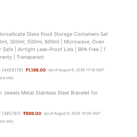
orosilicate Glass Food Storage Containers Set
80ml, 300ml, 500ml, 800ml | Microwave, Oven
 Safe | Airtight Leak-Proof Lids | BPA Free | 1
ranty | Transparent
(
4455176
)
₹1,198.00
(as of August 6, 2026 17:18 GMT
re info
)
 Jewels Metal Stainless Steel Bracelet for
(
385767
)
₹899.00
(as of August 6, 2026 16:06 GMT
re info
)