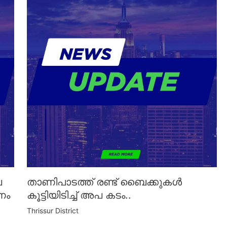
െ
താണിപാടത്ത് രണ്ട് ബൈക്കുകൾ
ണം
കൂട്ടിയിടിച്ച് അപ കടം..
Thrissur District