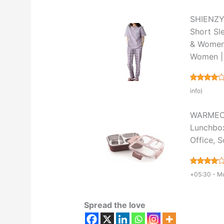
SHIENZY 
Short Sl
& Women 
Women | 
info
)
WARMEO 
Lunchbox
Office, 
+05:30 -
Mo
Spread the love