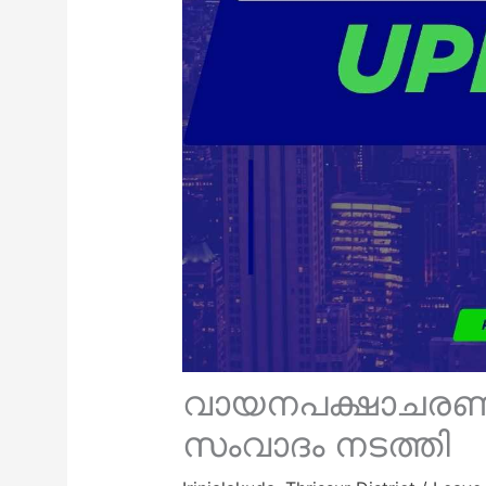
വായനപക്ഷാചരണം :
സംവാദം നടത്തി