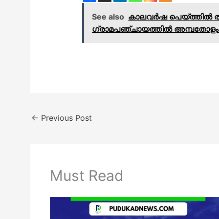
See also
കാലവർഷ പെയ്ത്തിൽ രൂപപ്
ഗ്രാമപഞ്ചായത്തിൽ അമ്പതോളം
←
Previous Post
Must Read