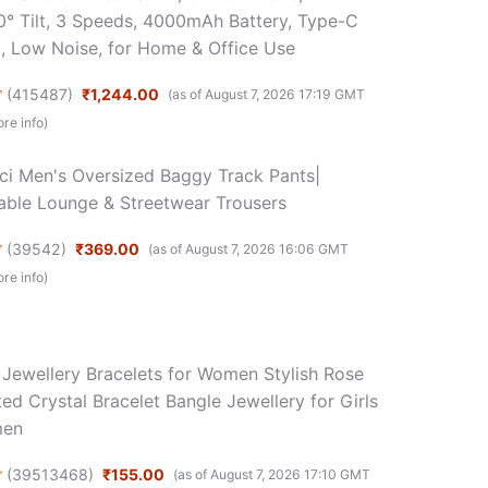
0° Tilt, 3 Speeds, 4000mAh Battery, Type-C
, Low Noise, for Home & Office Use
(
415487
)
₹1,244.00
(as of August 7, 2026 17:19 GMT
re info
)
ici Men's Oversized Baggy Track Pants|
ble Lounge & Streetwear Trousers
(
39542
)
₹369.00
(as of August 7, 2026 16:06 GMT
re info
)
 Jewellery Bracelets for Women Stylish Rose
ed Crystal Bracelet Bangle Jewellery for Girls
men
(
39513468
)
₹155.00
(as of August 7, 2026 17:10 GMT