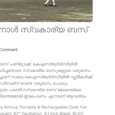
ന്നാള്‍ സ്വകാര്യ ബസ്
 Comment
യ ബസ് പണിമുടക്ക്. കെഎസ്‌ആർടിസിയില്‍
നുവദിച്ചതോടെ സ്വകാര്യ ബസുകളുടെ വരുമാനം
്ചാണ് സമരം.
കെഎസ്‌ആർടിസിയില്‍ സ്ത്രീകള്‍ക്ക്
ഡീസലിന് വേണ്ട വരുമാനം പോലും
മകളുടെ പരാതി.സ്വകാര്യ ബസ് മേഖലയിലെ
അടിയന്തരമായി ഇടപെടണം എന്നാണ് ആവശ്യം.
cs Airloop Portable & Rechargeable Desk Fan
omatic 92° Oscillation, 6.1 Inch Blade, BLDC