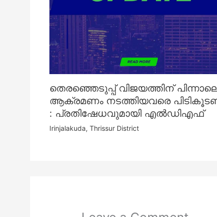
തെരഞ്ഞെടുപ്പ് വിജയത്തിന് പിന്നാല
ആക്രമണം നടത്തിയവരെ പിടികൂട
: പ്രതിഷേധവുമായി എൽഡിഎഫ്
Irinjalakuda
,
Thrissur District