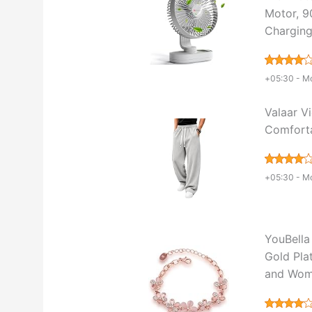
Motor, 9
Charging
+05:30 -
Mo
Valaar V
Comforta
+05:30 -
Mo
YouBella
Gold Plat
and Wo