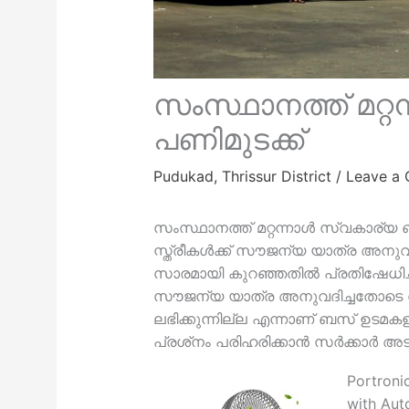
സംസ്ഥാനത്ത് മറ്റ
പണിമുടക്ക്
Pudukad
,
Thrissur District
/
Leave a
സംസ്ഥാനത്ത് മറ്റന്നാള്‍ സ്വകാര്
സ്ത്രീകള്‍ക്ക് സൗജന്യ യാത്ര അ
സാരമായി കുറഞ്ഞതില്‍ പ്രതിഷേധിച
സൗജന്യ യാത്ര അനുവദിച്ചതോടെ 
ലഭിക്കുന്നില്ല എന്നാണ് ബസ് ഉട
പ്രശ്‌നം പരിഹരിക്കാൻ സർക്കാർ 
Portroni
with Aut