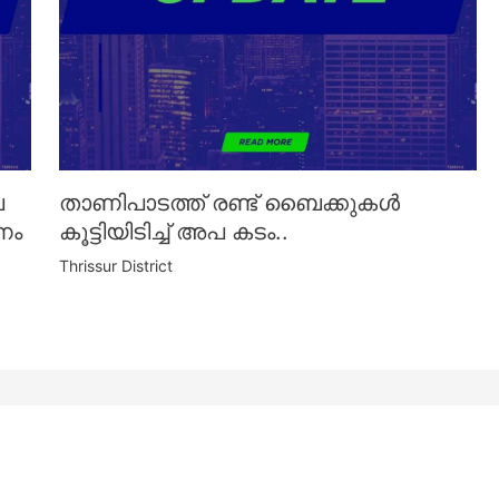
െ
താണിപാടത്ത് രണ്ട് ബൈക്കുകൾ
ണം
കൂട്ടിയിടിച്ച് അപ കടം..
Thrissur District