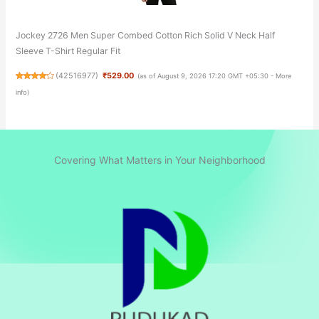
Jockey 2726 Men Super Combed Cotton Rich Solid V Neck Half
Sleeve T-Shirt Regular Fit
(
42516977
)
₹529.00
(as of August 9, 2026 17:20 GMT +05:30 -
More
info
)
Covering What Matters in Your Neighborhood