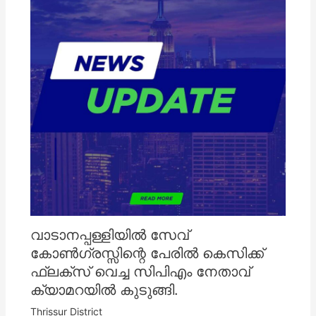
വാടാനപ്പള്ളിയിൽ സേവ്
കോൺഗ്രസ്സിന്റെ പേരിൽ കെസിക്ക്
ഫ്ലക്സ് വെച്ച സിപിഎം നേതാവ്
ക്യാമറയിൽ കുടുങ്ങി.
Thrissur District