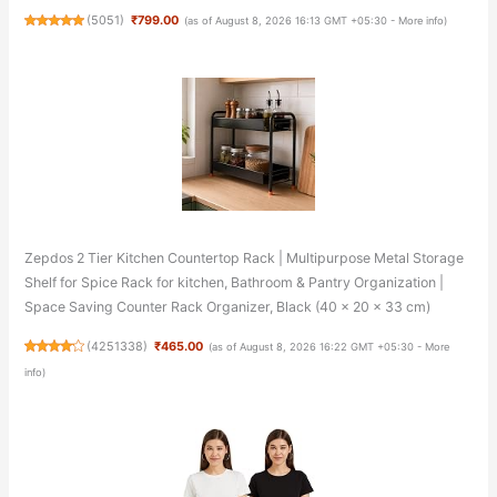
(
5051
)
₹799.00
(as of August 8, 2026 16:13 GMT +05:30 -
More info
)
Zepdos 2 Tier Kitchen Countertop Rack | Multipurpose Metal Storage
Shelf for Spice Rack for kitchen, Bathroom & Pantry Organization |
Space Saving Counter Rack Organizer, Black (40 x 20 x 33 cm)
(
4251338
)
₹465.00
(as of August 8, 2026 16:22 GMT +05:30 -
More
info
)