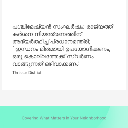
പശ്ചിമേഷ്യൻ സംഘര്‍ഷം: രാജ്യത്ത്
കര്‍ശന നിയന്ത്രണത്തിന്
അഭ്യര്‍ത്ഥിച്ച്‌ പ്രധാനമന്ത്രി;
`ഇന്ധനം മിതമായി ഉപയോഗിക്കണം,
ഒരു കൊല്ലത്തേക്ക് സ്വര്‍ണം
വാങ്ങുന്നത് ഒഴിവാക്കണം'
Thrissur District
Covering What Matters in Your Neighborhood