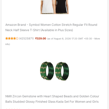
Amazon Brand - Symbol Women Cotton Stretch Regular Fit Round
Neck Half Sleeve T-Shirt (Available in Plus Sizes)
(
42525871
)
₹329.00
(as of August 8, 2026 17:20 GMT +05:30 -
More
info
)
NMII Zircon Gemstone with Heart Shaped Beads and Golden Colour
Balls Studded Glossy Finished Glass Kada Set For Women and Girls