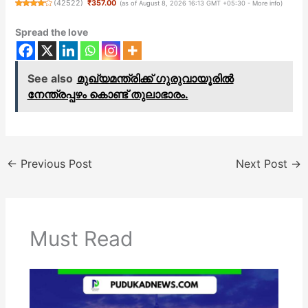
(
42522
)
₹357.00
(as of August 8, 2026 16:13 GMT +05:30 -
More info
)
Spread the love
See also
മുഖ്യമന്ത്രിക്ക് ഗുരുവായൂരിൽ
നേന്ത്രപ്പഴം കൊണ്ട് തുലാഭാരം.
←
Previous Post
Next Post
→
Must Read