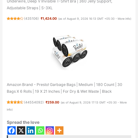
Underwire, Deep V Invisible T-Shirt Bra | 360 Jelly Support,
Adjustable Straps | S-3XL
(
435106
)
₹1,424.00
(as of August 9, 2026 16:13 GMT +05:30 -
More info
)
Amazon Brand - Presto! Garbage Bags | Medium | 180 Count | 30
Bags X 6 Rolls | 19 X 21 Inches | For Dry & Wet Waste | Black
(
44554092
)
₹259.00
(as of August 9, 2026 17:13 GMT +05:30 -
More
info
)
Spread the love