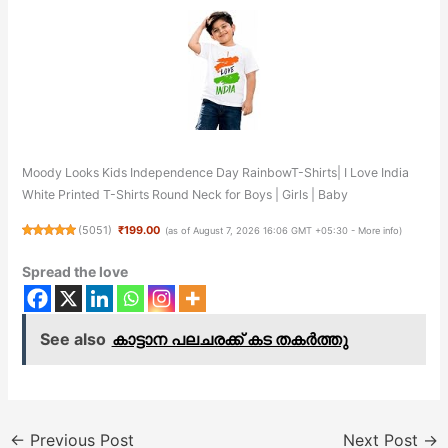
Moody Looks Kids Independence Day RainbowT-Shirts| I Love India
White Printed T-Shirts Round Neck for Boys | Girls | Baby
(
5051
)
₹199.00
(as of August 7, 2026 16:06 GMT +05:30 -
More info
)
Spread the love
See also
കാട്ടാന പലചരക്ക് കട തകർത്തു
←
Previous Post
Next Post
→