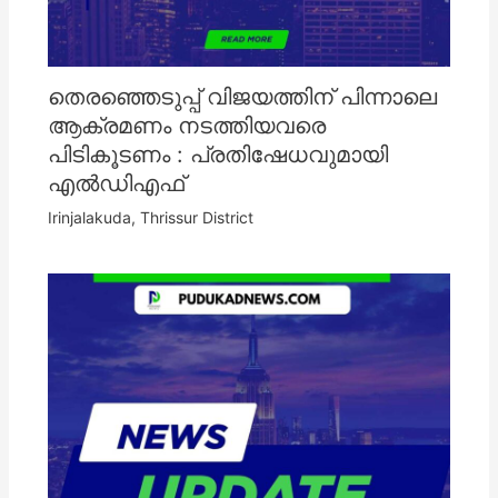
തെരഞ്ഞെടുപ്പ് വിജയത്തിന് പിന്നാലെ
ആക്രമണം നടത്തിയവരെ
പിടികൂടണം : പ്രതിഷേധവുമായി
എൽഡിഎഫ്
Irinjalakuda
,
Thrissur District