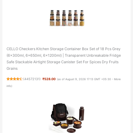
CELLO Checkers Kitchen Storage Container Box Set of 18 Pcs Grey
(6x300ml, 6x650ml, 6x1200ml) | Transparent Unbreakable Fridge
Safe Stackable Airtight Storage Canister Set For Spices Dry Fruits
Grains
(
44572131
)
₹528.00
(as of August 9, 2026 17:13 GMT +05:30 -
More
info
)