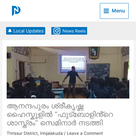
Skip
to
Menu
content
🔔 Local Updates
News Reels
ആനന്ദപുരം ശ്രീകൃഷ്ണ
ഹൈസ്കൂളിൽ “ഫുട്ബോളിൻ്റെ
ശാസ്ത്രം” സെമിനാർ നടത്തി
Thrissur District
,
Irinjalakuda
/
Leave a Comment