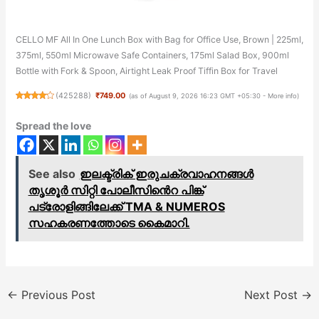
CELLO MF All In One Lunch Box with Bag for Office Use, Brown | 225ml,
375ml, 550ml Microwave Safe Containers, 175ml Salad Box, 900ml
Bottle with Fork & Spoon, Airtight Leak Proof Tiffin Box for Travel
(
425288
)
₹749.00
(as of August 9, 2026 16:23 GMT +05:30 -
More info
)
Spread the love
See also
ഇലക്ട്രിക് ഇരുചക്രവാഹനങ്ങൾ
തൃശൂർ സിറ്റി പോലീസിൻെറ പിങ്ക്
പട്രോളിങ്ങിലേക്ക് TMA & NUMEROS
സഹകരണത്തോടെ കൈമാറി.
←
Previous Post
Next Post
→