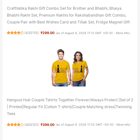
CraftVatika Rakhi Gift Combo Set for Brother and Bhabhi, Bhaiya
Bhabhi Rakhi Set, Premium Rakhis for Rakshabandhan Gift Combo,
Couple Pair with Best Wishes Card and Tillak Set, Fridge Magnet Gift
(
435115
)
₹299.00
(as of August 9, 2026 17:13 GMT +05:30 -
More info
)
Hangout Hub Couple Tshirts Together Forever/Always Protect |Set of 2
| Printed|Regular Fit |Cotton T-shirts|Couple Matching dress|Twinning
Tees
(
405151
)
₹399.00
(as of August 9, 2026 17:20 GMT +05:30 -
More info
)