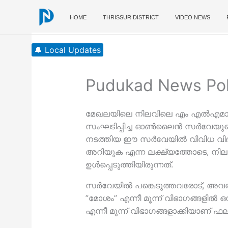
Skip
to
HOME
THRISSUR DISTRICT
VIDEO NEWS
content
🔔 Local Updates
Pudukad News Poll
മേഖലയിലെ നിലവിലെ എം എല്‍എമാരെക്ക
സംഘടിപ്പിച്ച ഓണ്‍ലൈന്‍ സര്‍വേയുടെ
നടത്തിയ ഈ സര്‍വേയില്‍ വിവിധ വിഭാ
അറിയുക എന്ന ലക്ഷ്യത്തോടെ, നിലവില
ഉള്‍പ്പെടുത്തിയിരുന്നത്.
സര്‍വേയില്‍ പങ്കെടുത്തവരോട്, അവര
”മോശം” എന്നീ മൂന്ന് വിഭാഗങ്ങളില്‍ ഒ
എന്നീ മൂന്ന് വിഭാഗങ്ങളാക്കിയാണ് ഫലങ