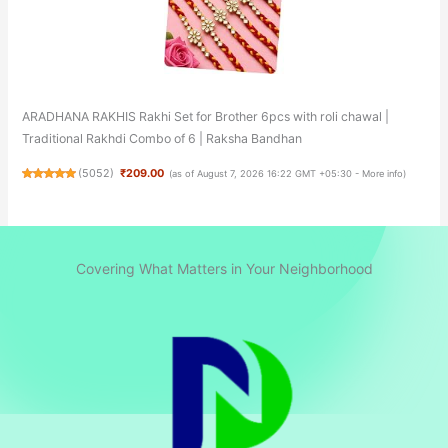
ARADHANA RAKHIS Rakhi Set for Brother 6pcs with roli chawal |
Traditional Rakhdi Combo of 6 | Raksha Bandhan
(
5052
)
₹209.00
(as of August 7, 2026 16:22 GMT +05:30 -
More info
)
Covering What Matters in Your Neighborhood