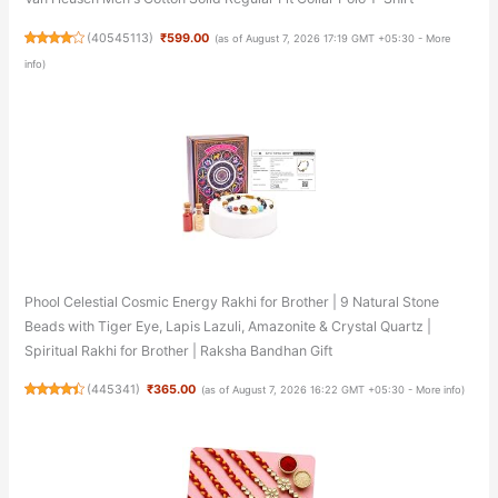
(
40545113
)
₹599.00
(as of August 7, 2026 17:19 GMT +05:30 -
More
info
)
Phool Celestial Cosmic Energy Rakhi for Brother | 9 Natural Stone
Beads with Tiger Eye, Lapis Lazuli, Amazonite & Crystal Quartz |
Spiritual Rakhi for Brother | Raksha Bandhan Gift
(
445341
)
₹365.00
(as of August 7, 2026 16:22 GMT +05:30 -
More info
)