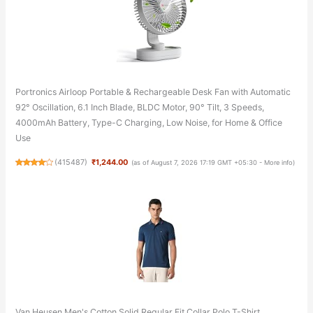
Portronics Airloop Portable & Rechargeable Desk Fan with Automatic
92° Oscillation, 6.1 Inch Blade, BLDC Motor, 90° Tilt, 3 Speeds,
4000mAh Battery, Type-C Charging, Low Noise, for Home & Office
Use
(
415487
)
₹1,244.00
(as of August 7, 2026 17:19 GMT +05:30 -
More info
)
Van Heusen Men's Cotton Solid Regular Fit Collar Polo T-Shirt