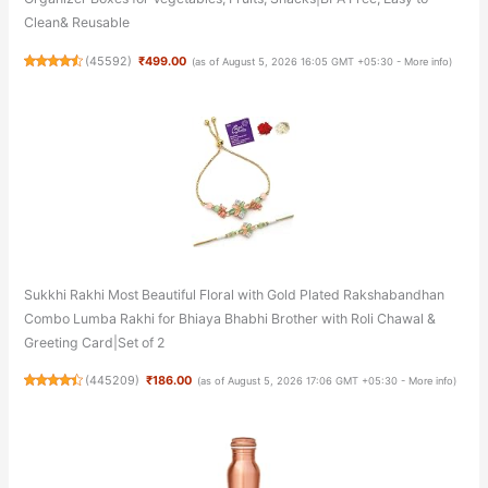
Clean& Reusable
(
45592
)
₹499.00
(as of August 5, 2026 16:05 GMT +05:30 -
More info
)
Sukkhi Rakhi Most Beautiful Floral with Gold Plated Rakshabandhan
Combo Lumba Rakhi for Bhiaya Bhabhi Brother with Roli Chawal &
Greeting Card|Set of 2
(
445209
)
₹186.00
(as of August 5, 2026 17:06 GMT +05:30 -
More info
)