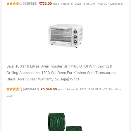
(
435489
)
₹733.00
(as of August 6, 2026 16:06 GMT +05:30 -
More info
)
Bajaj 1603 16 Litres Oven Toaster Grill (16L OTG) With Baking &
Grilling Accessories| 1200 W | Oven For Kitchen With Transparent
Glass Door| 2 Year Warranty by Bajaj| White
(
4058447
)
₹5,049.00
(as of August 6, 2026 17:07 GMT +05:30 -
More
info
)