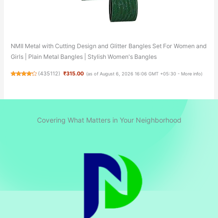
NMII Metal with Cutting Design and Glitter Bangles Set For Women and
Girls | Plain Metal Bangles | Stylish Women's Bangles
(
435112
)
₹315.00
(as of August 6, 2026 16:06 GMT +05:30 -
More info
)
Covering What Matters in Your Neighborhood