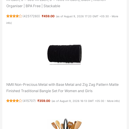
Organiser | BPA Free | Stackable
(
42517260
)
₹459.00
(as of August 9, 2026 17:20 GMT +05:30 -
More
info
)
NMII Non-Precious Metal with Base Metal and Zig Zag Pattern Matte
Finished Traditional Bangle Set For Women and Girls
(
415707
)
₹359.00
(as of August 9, 2026 16:13 GMT +05:30 -
More info
)