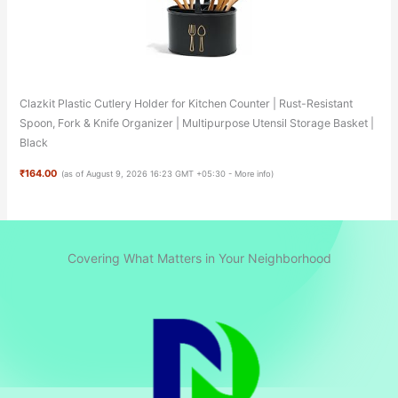
Clazkit Plastic Cutlery Holder for Kitchen Counter | Rust-Resistant
Spoon, Fork & Knife Organizer | Multipurpose Utensil Storage Basket |
Black
₹164.00
(as of August 9, 2026 16:23 GMT +05:30 -
More info
)
Covering What Matters in Your Neighborhood