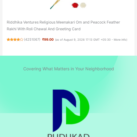
Riddhika Ventures Religious Meenakari Om and Peacock Feather
Rakhi With Roli Chawal And Greeting Card
(
4251067
)
₹99.00
(as of August 9, 2026 17:13 GMT +05:30 -
More info
)
Covering What Matters in Your Neighborhood