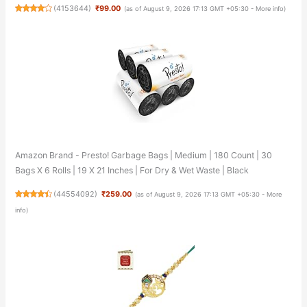
(
4153644
)
₹99.00
(as of August 9, 2026 17:13 GMT +05:30 -
More info
)
Amazon Brand - Presto! Garbage Bags | Medium | 180 Count | 30
Bags X 6 Rolls | 19 X 21 Inches | For Dry & Wet Waste | Black
(
44554092
)
₹259.00
(as of August 9, 2026 17:13 GMT +05:30 -
More
info
)