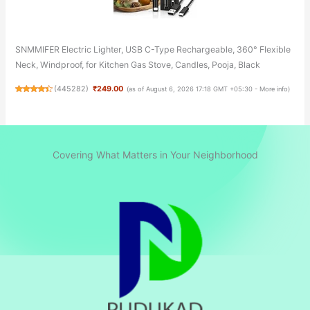
SNMMIFER Electric Lighter, USB C-Type Rechargeable, 360° Flexible
Neck, Windproof, for Kitchen Gas Stove, Candles, Pooja, Black
(
445282
)
₹249.00
(as of August 6, 2026 17:18 GMT +05:30 -
More info
)
Covering What Matters in Your Neighborhood