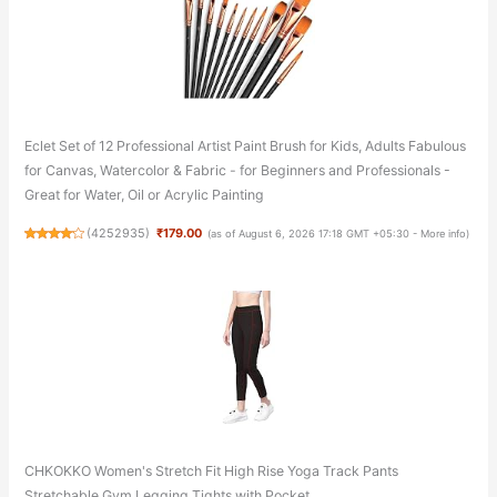
Eclet Set of 12 Professional Artist Paint Brush for Kids, Adults Fabulous
for Canvas, Watercolor & Fabric - for Beginners and Professionals -
Great for Water, Oil or Acrylic Painting
(
4252935
)
₹179.00
(as of August 6, 2026 17:18 GMT +05:30 -
More info
)
CHKOKKO Women's Stretch Fit High Rise Yoga Track Pants
Stretchable Gym Legging Tights with Pocket