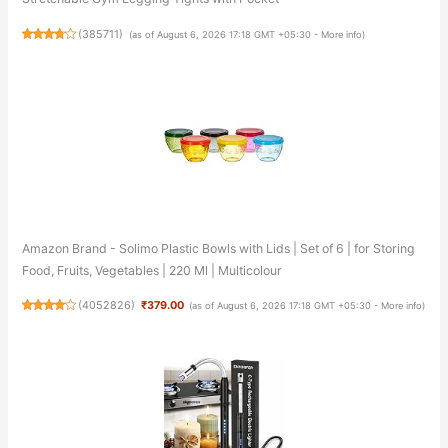
(
385711
)
(as of August 6, 2026 17:18 GMT +05:30 -
More info
)
Amazon Brand - Solimo Plastic Bowls with Lids | Set of 6 | for Storing
Food, Fruits, Vegetables | 220 Ml | Multicolour
(
4052826
)
₹379.00
(as of August 6, 2026 17:18 GMT +05:30 -
More info
)