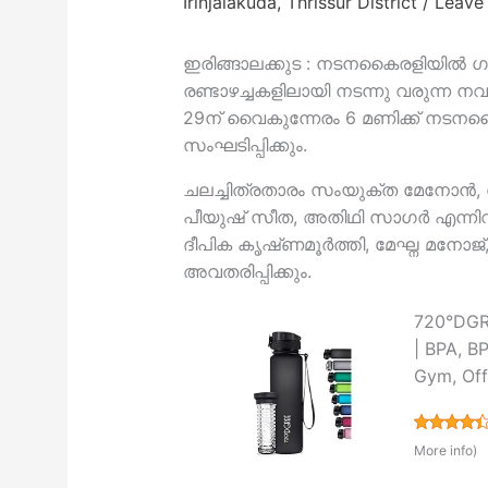
Irinjalakuda
,
Thrissur District
/
Leave
ഇരിങ്ങാലക്കുട : നടനകൈരളിയിൽ 
രണ്ടാഴച്ചകളിലായി നടന്നു വരുന
29ന് വൈകുന്നേരം 6 മണിക്ക് നടനകൈര
സംഘടിപ്പിക്കും.
ചലച്ചിത്രതാരം സംയുക്ത മേനോൻ,
പീയുഷ് സീത, അതിഥി സാഗർ എന്നിവര
ദീപിക കൃഷ്‌ണമൂർത്തി, മേഘ്ന മനോ
അവതരിപ്പിക്കും.
720°DGREE
| BPA, BP
Gym, Off
More info
)