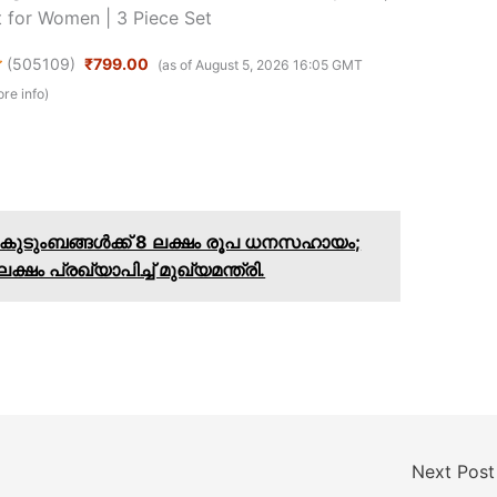
t for Women | 3 Piece Set
(
505109
)
₹799.00
(as of August 5, 2026 16:05 GMT
re info
)
ുടെ കുടുംബങ്ങൾക്ക് 8 ലക്ഷം രൂപ ധനസഹായം;
ലക്ഷം പ്രഖ്യാപിച്ച് മുഖ്യമന്ത്രി.
Next Pos