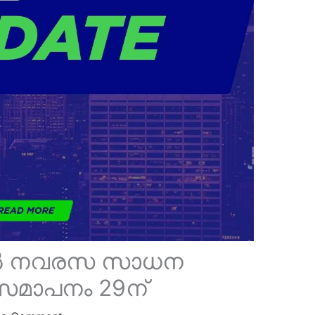
ൽ നവരസ സാധന
സമാപനം 29ന്