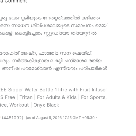
 a Comment
ഗുരു വേണുജിയുടെ നേതൃത്വത്തിൽ കഴിഞ്ഞ
്ന നവരസ സാധന ശില്പശാലയുടെ സമാപനം മെയ്
ളി കൊട്ടിച്ചേതം സ്റ്റുഡിയോ തിയേറ്ററിൽ
 രോഹിത് അഷ്റ, ഫാത്തിമ സന ഷെയ്ഖ്,
ും, നർത്തകികളായ ലക്ഷ്മി ചന്ദ്രശേഖരയ്യ,
ജ്, അനീഷ പരമേശ്വരൻ എന്നിവരും പരിപാടികൾ
 Sipper Water Bottle 1 litre with Fruit Infuser
S Free | Tritan | For Adults & Kids | For Sports,
ice, Workout | Onyx Black
(
4451092
)
(as of August 5, 2026 17:15 GMT +05:30 -