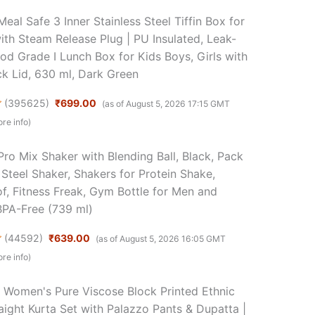
al Safe 3 Inner Stainless Steel Tiffin Box for
ith Steam Release Plug | PU Insulated, Leak-
ood Grade I Lunch Box for Kids Boys, Girls with
k Lid, 630 ml, Dark Green
(
395625
)
₹699.00
(as of August 5, 2026 17:15 GMT
re info
)
ro Mix Shaker with Blending Ball, Black, Pack
 Steel Shaker, Shakers for Protein Shake,
f, Fitness Freak, Gym Bottle for Men and
PA-Free (739 ml)
(
44592
)
₹639.00
(as of August 5, 2026 16:05 GMT
re info
)
Women's Pure Viscose Block Printed Ethnic
aight Kurta Set with Palazzo Pants & Dupatta |