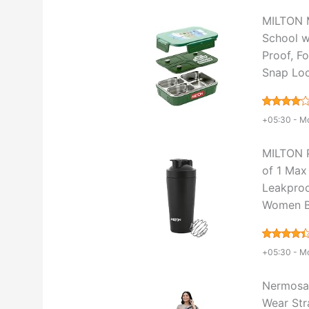
MILTON Me
School w
Proof, F
Snap Loc
+05:30 -
Mo
MILTON P
of 1 Max
Leakproo
Women B
+05:30 -
Mo
Nermosa 
Wear Str