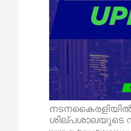
നടനകൈരളിയി
ശില്പശാലയുടെ 