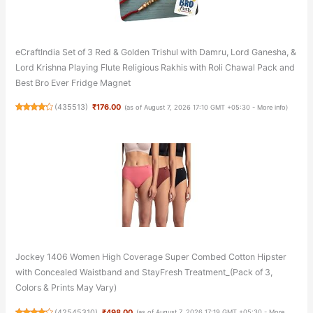
eCraftIndia Set of 3 Red & Golden Trishul with Damru, Lord Ganesha, &
Lord Krishna Playing Flute Religious Rakhis with Roli Chawal Pack and
Best Bro Ever Fridge Magnet
(
435513
)
₹176.00
(as of August 7, 2026 17:10 GMT +05:30 -
More info
)
Jockey 1406 Women High Coverage Super Combed Cotton Hipster
with Concealed Waistband and StayFresh Treatment_(Pack of 3,
Colors & Prints May Vary)
(
42545310
)
₹498.00
(as of August 7, 2026 17:19 GMT +05:30 -
More