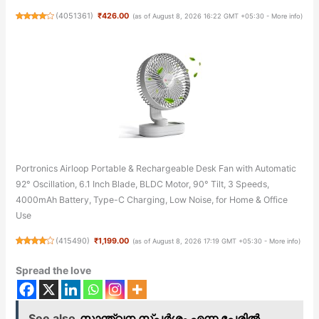
(
4051361
)
₹426.00
(as of August 8, 2026 16:22 GMT +05:30 -
More info
)
Portronics Airloop Portable & Rechargeable Desk Fan with Automatic
92° Oscillation, 6.1 Inch Blade, BLDC Motor, 90° Tilt, 3 Speeds,
4000mAh Battery, Type-C Charging, Low Noise, for Home & Office
Use
(
415490
)
₹1,199.00
(as of August 8, 2026 17:19 GMT +05:30 -
More info
)
Spread the love
See also
സാന്ത്വന സ്പർശം എന്ന പേരിൽ