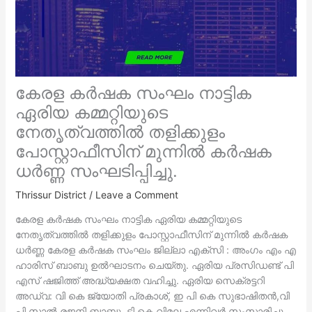
കേരള കർഷക സംഘം നാട്ടിക
ഏരിയ കമ്മറ്റിയുടെ
നേതൃത്വത്തിൽ തളിക്കുളം
പോസ്റ്റാഫീസിന് മുന്നിൽ കർഷക
ധർണ്ണ സംഘടിപ്പിച്ചു.
Thrissur District
/
Leave a Comment
കേരള കർഷക സംഘം നാട്ടിക ഏരിയ കമ്മറ്റിയുടെ
നേതൃത്വത്തിൽ തളിക്കുളം പോസ്റ്റാഫീസിന് മുന്നിൽ കർഷക
ധർണ്ണ കേരള കർഷക സംഘം ജില്ലാ എക്സി : അംഗം എം എ
ഹാരിസ് ബാബു ഉൽഘാടനം ചെയ്തു. ഏരിയ പ്രസിഡണ്ട് പി
എസ് ഷജിത്ത് അദ്ധ്യക്ഷത വഹിച്ചു. ഏരിയ സെക്രട്ടറി
അഡ്വ: വി കെ ജ്യോതി പ്രകാശ്, ഇ പി കെ സുഭാഷിതൻ,വി
പി സാൽ,രജനി ബാബു, ടി കെ വിമല എന്നിവർ സംസാരിച്ചു.