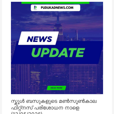
സ്കൂൾ ബസുകളുടെ മൺസൂൺകാല
ഫിറ്റ്നസ് പരിശോധന നാളെ