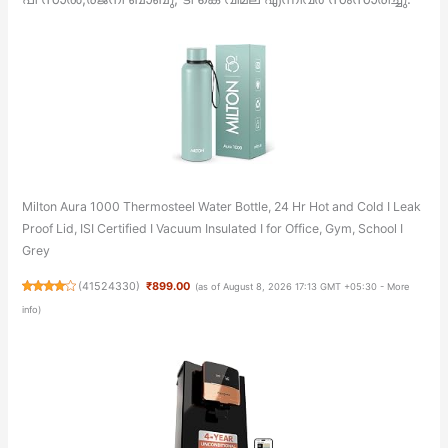
Milton Aura 1000 Thermosteel Water Bottle, 24 Hr Hot and Cold I Leak
Proof Lid, ISI Certified I Vacuum Insulated I for Office, Gym, School I
Grey
(
41524330
)
₹899.00
(as of August 8, 2026 17:13 GMT +05:30 -
More
info
)