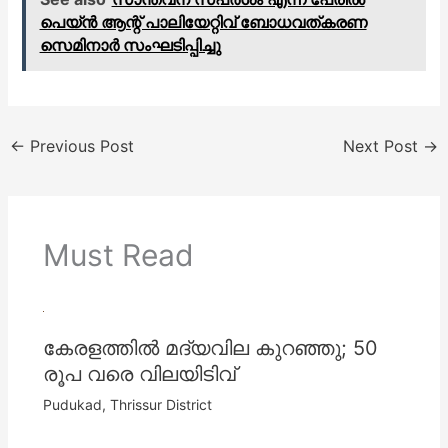
പെയ്ൻ ആന്റ് പാലിയേറ്റിവ് ബോധവത്കരണ
സെമിനാർ സംഘടിപ്പിച്ചു
←
Previous Post
Next Post
→
Must Read
കേരളത്തില്‍ മദ്യവില കുറഞ്ഞു; 50
രൂപ വരെ വിലയിടിവ്
Pudukad
,
Thrissur District