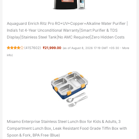
Aquaguard Enrich Ritz Pro RO+UV+Copper+Alkaline Water Purifier |
India’s 1st 4-Year Unconditional Warranty|Smart Purifier & TDS
Display|Stainless Steel Tank|No AMC Required|Zero Hidden Costs
(
4157602
)
₹21,999.00
(as of August 8, 2026 17:19 GMT +05:30 -
More
info
)
Misamo Enterprise Stainless Steel Lunch Box for Kids & Adults, 3
Compartment Lunch Box, Leak Resistant Food Grade Tiffin Box with
Spoon & Fork, BPA Free (Blue)