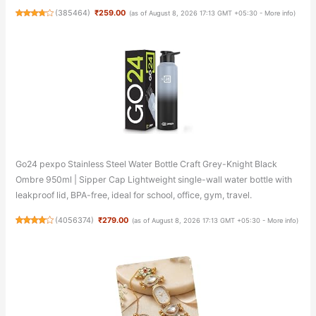
(
385464
)
₹259.00
(as of August 8, 2026 17:13 GMT +05:30 -
More info
)
Go24 pexpo Stainless Steel Water Bottle Craft Grey-Knight Black
Ombre 950ml | Sipper Cap Lightweight single-wall water bottle with
leakproof lid, BPA-free, ideal for school, office, gym, travel.
(
4056374
)
₹279.00
(as of August 8, 2026 17:13 GMT +05:30 -
More info
)