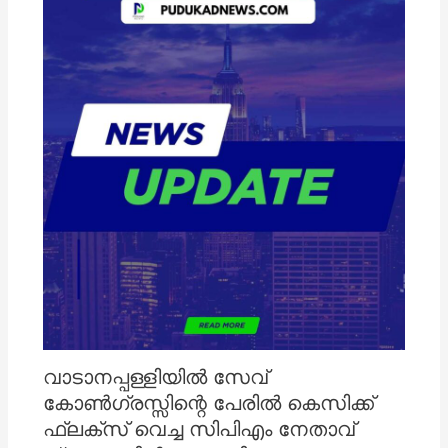
വാടാനപ്പള്ളിയിൽ സേവ്
കോൺഗ്രസ്സിന്റെ പേരിൽ കെസിക്ക്
ഫ്ലക്സ് വെച്ച സിപിഎം നേതാവ്