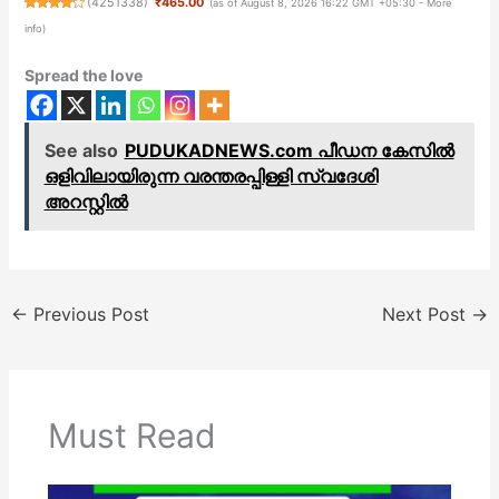
(
4251338
)
₹465.00
(as of August 8, 2026 16:22 GMT +05:30 -
More
info
)
Spread the love
See also
PUDUKADNEWS.com പീഡന കേസിൽ
ഒളിവിലായിരുന്ന വരന്തരപ്പിള്ളി സ്വദേശി
അറസ്റ്റിൽ
←
Previous Post
Next Post
→
Must Read