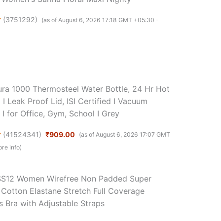
(
3751292
)
(as of August 6, 2026 17:18 GMT +05:30 -
ura 1000 Thermosteel Water Bottle, 24 Hr Hot
I Leak Proof Lid, ISI Certified I Vacuum
 I for Office, Gym, School I Grey
(
41524341
)
₹909.00
(as of August 6, 2026 17:07 GMT
re info
)
SS12 Women Wirefree Non Padded Super
otton Elastane Stretch Full Coverage
s Bra with Adjustable Straps