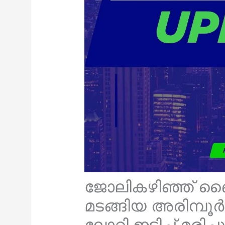
ജോലികഴിഞ്ഞ് ബൈക്
മടങ്ങിയ അരിമ്പൂർ
ലോറി ഇടിച്ച് മരിച്ചു