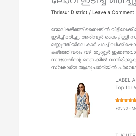
Thrissur District
/
Leave a Comment
ജോലികഴിഞ്ഞ് ബൈക്കിൽ വീട്ടിലേക്ക്
ഇടിച്ച് മരിച്ചു. അരിമ്പൂർ കൈപ്പിള്ള
മണ്ണുത്തിയിലെ കാർ പാച്ച് വർക്ക് 
കഴിഞ്ഞ് വരും വഴി തൃശ്ശൂർ ഇക്കണ്ട
സജോഷിന്റെ ബൈക്കിൽ വന്നിരിക്കുക
സ്വകാര്യ ആശുപത്രിയിൽ പ്രവേശിപ്പ
LABEL AD
Top for 
+05:30 -
Mo
TUCUTE W