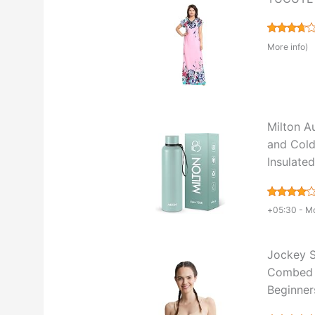
More info
)
Milton A
and Cold 
Insulated
+05:30 -
Mo
Jockey 
Combed C
Beginner