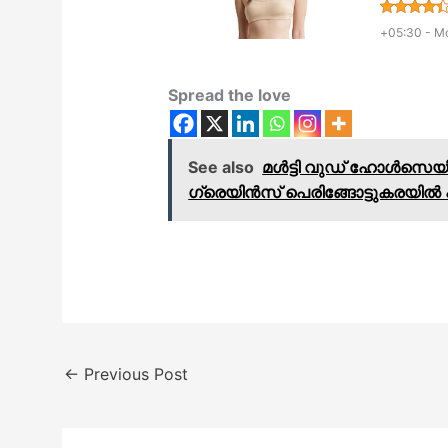
+05:30 -
Mo
Spread the love
See also
മൾട്ടി വുഡ് ഹോൾസെയി
ഗ്രെയിൻസ് പെരിങ്ങോട്ടുകരയിൽ 
←
Previous Post