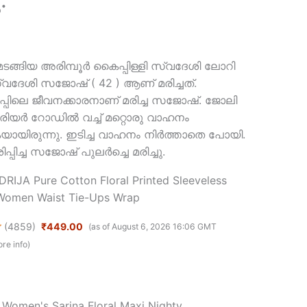
 മടങ്ങിയ അരിമ്പൂർ കൈപ്പിള്ളി സ്വദേശി ലോറി
ി സ്വദേശി സജോഷ് ( 42 ) ആണ് മരിച്ചത്.
ഷോപ്പിലെ ജീവനക്കാരനാണ് മരിച്ച സജോഷ്. ജോലി
വാരിയർ റോഡിൽ വച്ച് മറ്റൊരു വാഹനം
യായിരുന്നു. ഇടിച്ച വാഹനം നിർത്താതെ പോയി.
ിച്ച സജോഷ് പുലർച്ചെ മരിച്ചു.
RIJA Pure Cotton Floral Printed Sleeveless
Women Waist Tie-Ups Wrap
(
4859
)
₹449.00
(as of August 6, 2026 16:06 GMT
re info
)
omen's Sarina Floral Maxi Nighty