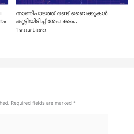
െ
താണിപാടത്ത് രണ്ട് ബൈക്കുകൾ
ണം
കൂട്ടിയിടിച്ച് അപ കടം..
Thrissur District
shed.
Required fields are marked
*